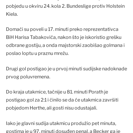
pobjedu u okviru 24. kola 2. Bundeslige protiv Holstein
Kiela.
Domaći su poveli u 17. minuti preko reprezentativca
BiH Harisa Tabakovića, nakon što je iskoristio grešku
odbrane gostiju, a onda majstorski zaobišao golmana i
poslao loptu u praznu mrežu.
Drugi gol postigao je u prvoj minuti sudijske nadoknade
prvog poluvremena.
Do kraja utakmice, tačnije u 81. minuti Porath je
postigao gol za 2:1 i činilo se da će utakmica završiti
pobjedom Herthe, ali gosti nisu odustajali.
Iako je glavni sudija utakmicu produžio pet minuta,
gostima je u 97. minuti dosuđen penal, a Becker ga je