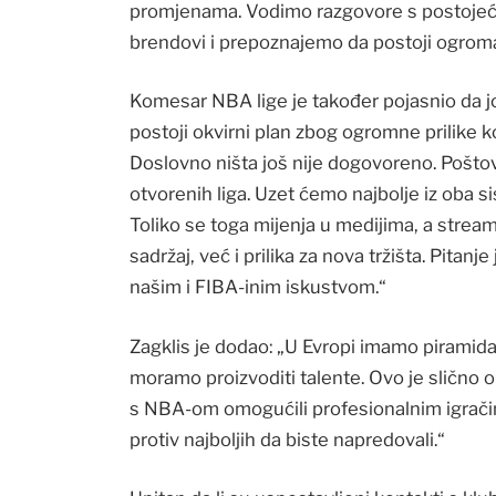
promjenama. Vodimo razgovore s postojeći
brendovi i prepoznajemo da postoji ogroma
Komesar NBA lige je također pojasnio da jo
postoji okvirni plan zbog ogromne prilike k
Doslovno ništa još nije dogovoreno. Poštov
otvorenih liga. Uzet ćemo najbolje iz oba 
Toliko se toga mijenja u medijima, a strea
sadržaj, već i prilika za nova tržišta. Pitanj
našim i FIBA-inim iskustvom.“
Zagklis je dodao: „U Evropi imamo pirami
moramo proizvoditi talente. Ovo je slično 
s NBA-om omogućili profesionalnim igračima
protiv najboljih da biste napredovali.“