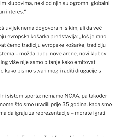
m klubovima, neki od njih su ogromni globalni
n interes.“
š uvijek nema dogovora ni s kim, ali da već
oju evropska košarka predstavlja: „Još je rano.
at ćemo tradiciju evropske košarke, tradiciju
sistema – možda budu nove arene, novi klubovi.
ming više nije samo pitanje kako emitovati
e je kako bismo stvari mogli raditi drugačije s
dalni sistem sporta; nemamo NCAA, pa također
onome što smo uradili prije 35 godina, kada smo
 da igraju za reprezentacije – morate igrati