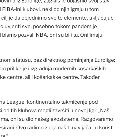
bovima iz Eurolige, Zagklis je objasnio svoj stav:
i FIBA-ini klubovi, neki od njih igraju u tom
 cilj je da objednimo sve te elemente, uključujući
pio uvjeriti sve, posebno tokom pandemije
 bismo pozvali NBA, oni su bili tu. Oni imaju
tnom statusu, bez direktnog pominjanja Eurolige:
dio prilike je i izgradnja modernih košarkaških
ke centre, ali i košarkaške centre. Također
ns League, kontinentalno takmičenje pod
 od tih klubova mogli završiti u novoj ligi: „Naš
ima, oni su dio našeg ekosistema. Razgovaramo
resirani. Ovo radimo zbog naših navijača i u korist
ra.“