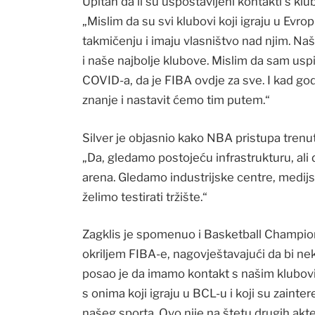
Upitan da li su uspostavljeni kontakti s klu
„Mislim da su svi klubovi koji igraju u Evrop
takmičenju i imaju vlasništvo nad njim. Naš
i naše najbolje klubove. Mislim da sam us
COVID-a, da je FIBA ovdje za sve. I kad god
znanje i nastavit ćemo tim putem.“
Silver je objasnio kako NBA pristupa trenu
„Da, gledamo postojeću infrastrukturu, ali 
arena. Gledamo industrijske centre, medijs
želimo testirati tržište.“
Zagklis je spomenuo i Basketball Champio
okriljem FIBA-e, nagovještavajući da bi neki
posao je da imamo kontakt s našim klubov
s onima koji igraju u BCL-u i koji su zainte
našeg sporta. Ovo nije na štetu drugih akte