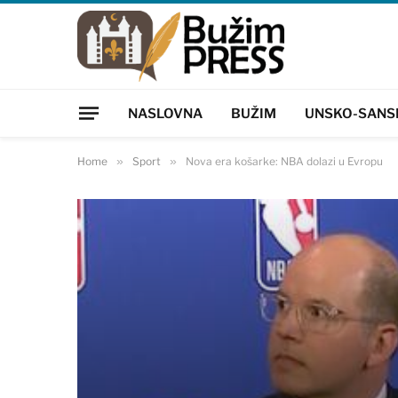
NASLOVNA
BUŽIM
UNSKO-SANS
Home
»
Sport
»
Nova era košarke: NBA dolazi u Evropu