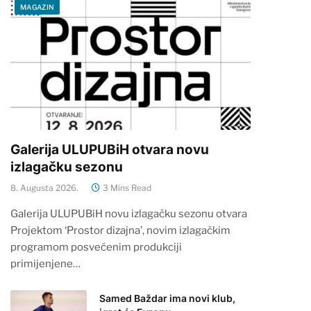
MAGAZIN
Galerija ULUPUBiH otvara novu
izlagačku sezonu
8. Augusta 2026.
3 Mins Read
Galerija ULUPUBiH novu izlagačku sezonu otvara
Projektom ‘Prostor dizajna’, novim izlagačkim
programom posvećenim produkciji
primijenjene…
Samed Baždar ima novi klub,