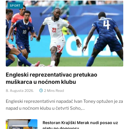
SPORT
Engleski reprezentativac pretukao
muškarca u noćnom klubu
8. Augusta 2026.
2 Mins Read
Engleski reprezentativni napadač Ivan Toney optužen je za
napad u noćnom klubu u četvrti Soho,…
Restoran Krajiški Merak nudi posao uz
platu po dogovoru