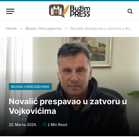
Home
»
Bosna i Hercegovina
»
Novalić prespavao u zatvoru u Vojkovićima
BOSNA I HERCEGOVINA
Novalić prespavao u zatvoru u
Vojkovićima
22. Marta 2024.
1 Min Read