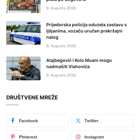
8. Augusta 2026.
Prijedorska policija oduzela zastavu s
ljiljanima, vozaču uručen prekršajni
nalog
8. Augusta 2026.
Alajbegović i Kolo Muani mogu
nadmašiti Vlahovića
8. Augusta 2026.
DRUŠTVENE MREŽE
Facebook
Twitter
Pinterest
Instagram