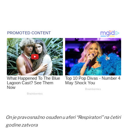
On je pravosnažno osuđen u aferi “Respiratori” na četiri
godine zatvora