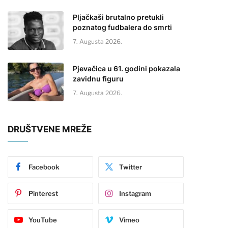
Pljačkaši brutalno pretukli
poznatog fudbalera do smrti
7. Augusta 2026.
Pjevačica u 61. godini pokazala
zavidnu figuru
7. Augusta 2026.
DRUŠTVENE MREŽE
Facebook
Twitter
Pinterest
Instagram
YouTube
Vimeo