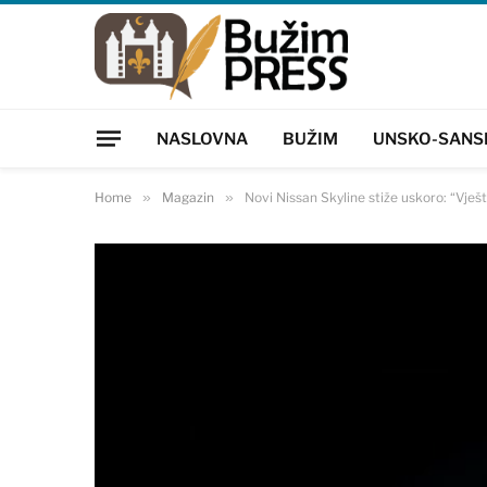
NASLOVNA
BUŽIM
UNSKO-SANS
Home
»
Magazin
»
Novi Nissan Skyline stiže uskoro: “Vješ