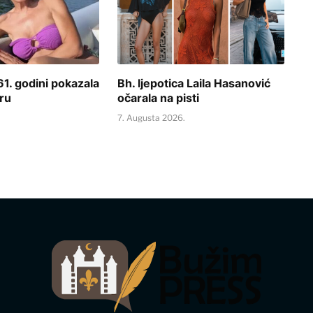
61. godini pokazala
Bh. ljepotica Laila Hasanović
ru
očarala na pisti
.
7. Augusta 2026.