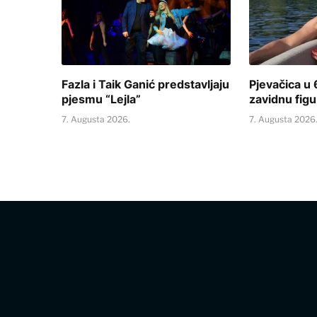
Fazla i Taik Ganić predstavljaju
Pjevačica u 
pjesmu “Lejla”
zavidnu figu
7. Augusta 2026.
7. Augusta 2026