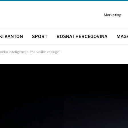
Marketing
KI KANTON
SPORT
BOSNA I HERCEGOVINA
MAG
tačka inteligencija ima velike zasluge”