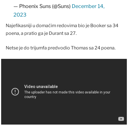
— Phoenix Suns (@Suns)
December 14,
2023
Najefikasniji u domaćim redovima bio je Booker sa 34
poena, a pratio ga je Durant sa 27.
Netse je do trijumfa predvodio Thomas sa 24 poena.