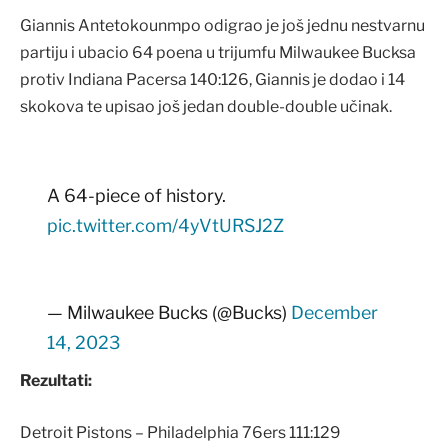
Giannis Antetokounmpo odigrao je još jednu nestvarnu
partiju i ubacio 64 poena u trijumfu Milwaukee Bucksa
protiv Indiana Pacersa 140:126, Giannis je dodao i 14
skokova te upisao još jedan double-double učinak.
A 64-piece of history.
pic.twitter.com/4yVtURSJ2Z
— Milwaukee Bucks (@Bucks)
December
14, 2023
Rezultati:
Detroit Pistons – Philadelphia 76ers 111:129