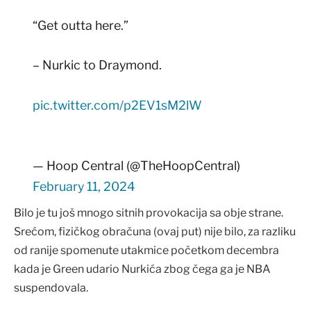
“Get outta here.”
– Nurkic to Draymond.
pic.twitter.com/p2EV1sM2lW
— Hoop Central (@TheHoopCentral)
February 11, 2024
Bilo je tu još mnogo sitnih provokacija sa obje strane.
Srećom, fizičkog obračuna (ovaj put) nije bilo, za razliku
od ranije spomenute utakmice početkom decembra
kada je Green udario Nurkića zbog čega ga je NBA
suspendovala.