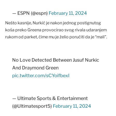
— ESPN (@espn)
February 11, 2024
Nešto kasnije, Nurkić je nakon jednog postignutog
koša preko Greena provocirao svog rivala udaranjem
rukom od parket, čime mu je želio poručiti da je “mali”.
No Love Detected Between Jusuf Nurkic
And Draymond Green
pic.twitter.com/sCYoifbexI
— Ultimate Sports & Entertainment
(@Ultimatesport5)
February 11, 2024