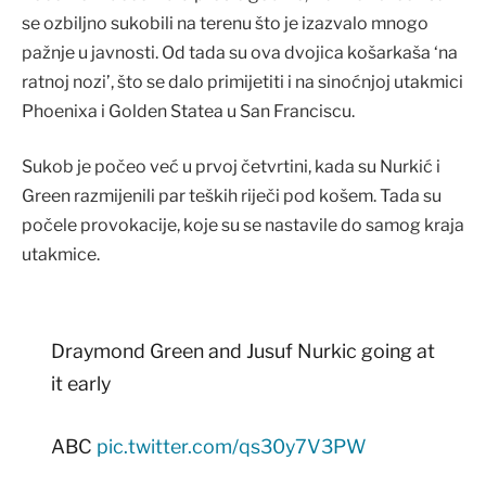
se ozbiljno sukobili na terenu što je izazvalo mnogo
pažnje u javnosti. Od tada su ova dvojica košarkaša ‘na
ratnoj nozi’, što se dalo primijetiti i na sinoćnjoj utakmici
Phoenixa i Golden Statea u San Franciscu.
Sukob je počeo već u prvoj četvrtini, kada su Nurkić i
Green razmijenili par teških riječi pod košem. Tada su
počele provokacije, koje su se nastavile do samog kraja
utakmice.
Draymond Green and Jusuf Nurkic going at
it early
ABC
pic.twitter.com/qs30y7V3PW