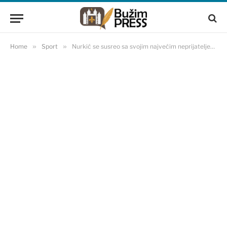
Home
»
Sport
»
Nurkić se susreo sa svojim najvećim neprijateljem, ‘ratovali’ su cijelu utakmicu