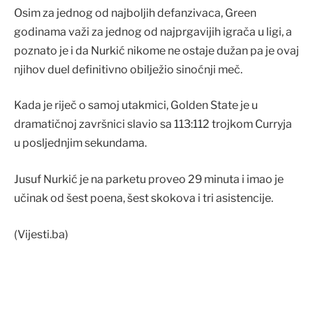
Osim za jednog od najboljih defanzivaca, Green
godinama važi za jednog od najprgavijih igrača u ligi, a
poznato je i da Nurkić nikome ne ostaje dužan pa je ovaj
njihov duel definitivno obilježio sinoćnji meč.
Kada je riječ o samoj utakmici, Golden State je u
dramatičnoj završnici slavio sa 113:112 trojkom Curryja
u posljednjim sekundama.
Jusuf Nurkić je na parketu proveo 29 minuta i imao je
učinak od šest poena, šest skokova i tri asistencije.
(Vijesti.ba)