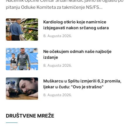
Načelnik Općine Centar Srđan Mandić javno se oglasio po
pitanju Odluke Komiteta za takmičenje NS/FS…
Kardiolog otkrio koje namirnice
izbjegavati nakon srčanog udara
8. Augusta 2026.
Ne očekujem odmah naše najbolje
izdanje
8. Augusta 2026.
Muškarcu u Splitu izmjerili 6,2 promila,
ljekar u čudu: "Ovo je strašno"
8. Augusta 2026.
DRUŠTVENE MREŽE