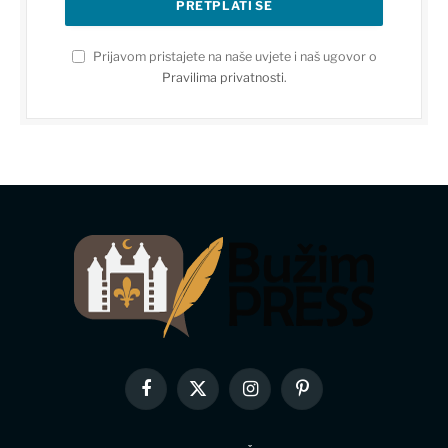
Prijavom pristajete na naše uvjete i naš ugovor o
Pravilima privatnosti
.
Facebook
X
Instagram
Pinterest
(Twitter)