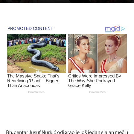
Bh. centar Jusuf Nurkić odigrao je još jedan sjajan meč u