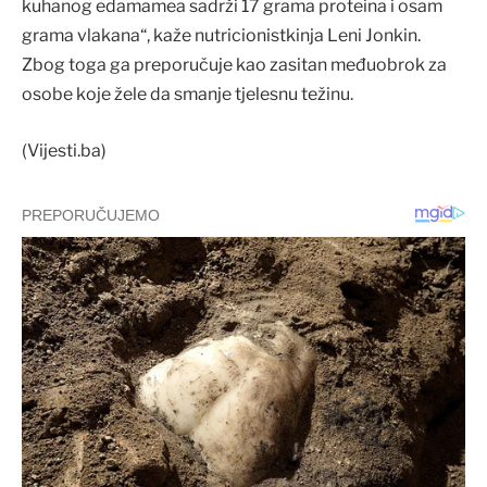
kuhanog edamamea sadrži 17 grama proteina i osam
grama vlakana“, kaže nutricionistkinja Leni Jonkin.
Zbog toga ga preporučuje kao zasitan međuobrok za
osobe koje žele da smanje tjelesnu težinu.
(Vijesti.ba)