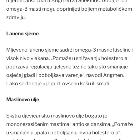
dijetetičarka Joana Angmen za SheFinds. Dodaje i da
omega-3 masti mogu doprinijeti boljem metaboličkom
zdravlju.
Laneno sjeme
Mljeveno laneno sjeme sadrži omega-3 masne kiseline i
visok nivo vlakana. „Pomaže u snižavanju holesterola i
podržava regulaciju tjelesne težine tako što smanjuje
osjećaj gladi i poboljšava varenje“, navodi Angmen.
Lako se dodaje u jogurt, ovsenu kašu ili smuti.
Maslinovo ulje
Ekstra djevičansko maslinovo ulje bogato je
mononezasićenim mastima i antioksidansima. „Pomaže
u smanjenju upala i poboljšanju nivoa holesterola“,