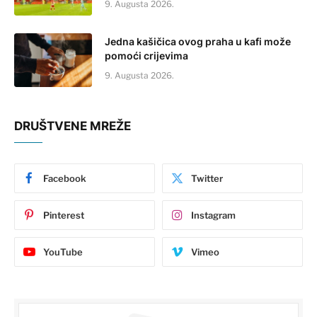
9. Augusta 2026.
Jedna kašičica ovog praha u kafi može
pomoći crijevima
9. Augusta 2026.
DRUŠTVENE MREŽE
Facebook
Twitter
Pinterest
Instagram
YouTube
Vimeo