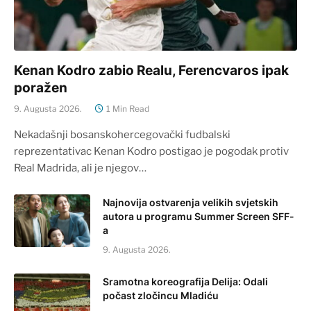
Kenan Kodro zabio Realu, Ferencvaros ipak
poražen
9. Augusta 2026.
1 Min Read
Nekadašnji bosanskohercegovački fudbalski
reprezentativac Kenan Kodro postigao je pogodak protiv
Real Madrida, ali je njegov…
Najnovija ostvarenja velikih svjetskih
autora u programu Summer Screen SFF-
a
9. Augusta 2026.
Sramotna koreografija Delija: Odali
počast zločincu Mladiću