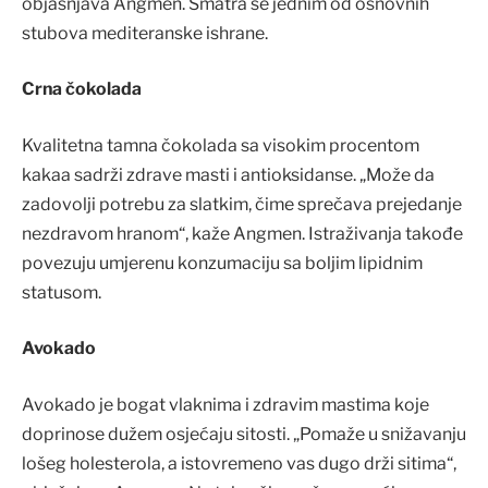
objašnjava Angmen. Smatra se jednim od osnovnih
stubova mediteranske ishrane.
Crna čokolada
Kvalitetna tamna čokolada sa visokim procentom
kakaa sadrži zdrave masti i antioksidanse. „Može da
zadovolji potrebu za slatkim, čime sprečava prejedanje
nezdravom hranom“, kaže Angmen. Istraživanja takođe
povezuju umjerenu konzumaciju sa boljim lipidnim
statusom.
Avokado
Avokado je bogat vlaknima i zdravim mastima koje
doprinose dužem osjećaju sitosti. „Pomaže u snižavanju
lošeg holesterola, a istovremeno vas dugo drži sitima“,