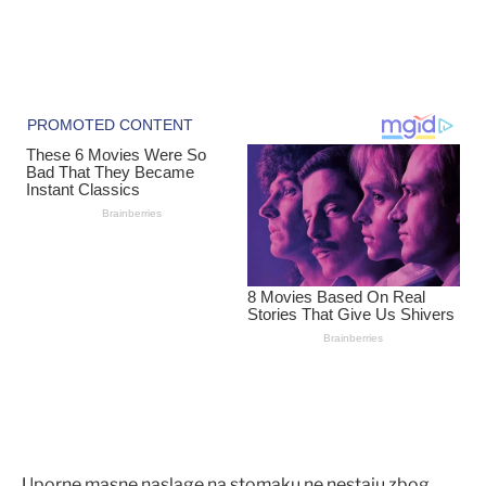
Uporne masne naslage na stomaku ne nestaju zbog