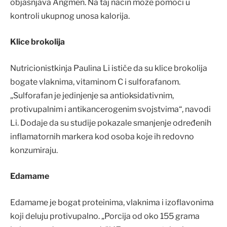
objašnjava Angmen. Na taj način može pomoći u
kontroli ukupnog unosa kalorija.
Klice brokolija
Nutricionistkinja Paulina Li ističe da su klice brokolija
bogate vlaknima, vitaminom C i sulforafanom.
„Sulforafan je jedinjenje sa antioksidativnim,
protivupalnim i antikancerogenim svojstvima“, navodi
Li. Dodaje da su studije pokazale smanjenje određenih
inflamatornih markera kod osoba koje ih redovno
konzumiraju.
Edamame
Edamame je bogat proteinima, vlaknima i izoflavonima
koji deluju protivupalno. „Porcija od oko 155 grama