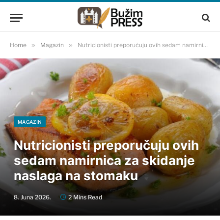
Home
»
Magazin
»
Nutricionisti preporučuju ovih sedam namirnica za skidanje naslaga na stomaku
MAGAZIN
Nutricionisti preporučuju ovih
sedam namirnica za skidanje
naslaga na stomaku
8. Juna 2026.
2 Mins Read