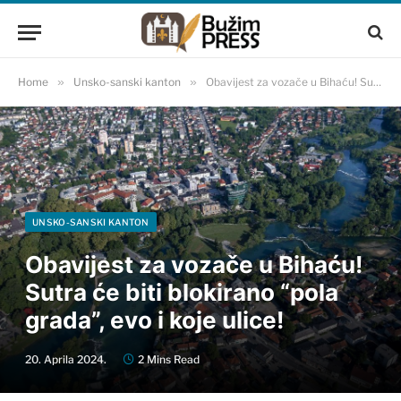
Home
»
Unsko-sanski kanton
»
Obavijest za vozače u Bihaću! Sutra će biti blokirano “pola grada”, evo i koje ulice!
UNSKO-SANSKI KANTON
Obavijest za vozače u Bihaću!
Sutra će biti blokirano “pola
grada”, evo i koje ulice!
20. Aprila 2024.
2 Mins Read