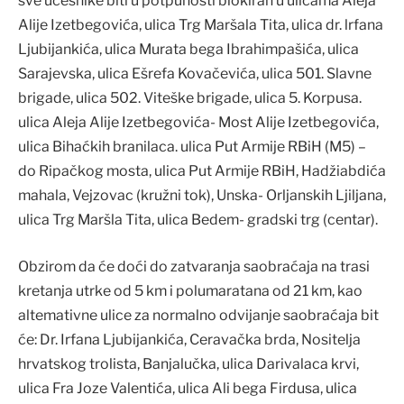
sve učesnike biti u potpunosti blokiran u ulicama Aleja
Alije Izetbegovića, ulica Trg Maršala Tita, ulica dr. lrfana
Ljubijankića, ulica Murata bega Ibrahimpašića, ulica
Sarajevska, ulica Ešrefa Kovačevića, ulica 501. Slavne
brigade, ulica 502. Viteške brigade, ulica 5. Korpusa.
ulica Aleja Alije Izetbegovića- Most Alije Izetbegovića,
ulica Bihaćkih branilaca. ulica Put Armije RBiH (M5) –
do Ripačkog mosta, ulica Put Armije RBiH, Hadžiabdića
mahala, Vejzovac (kružni tok), Unska- Orljanskih Ljiljana,
ulica Trg Maršla Tita, ulica Bedem- gradski trg (centar).
Obzirom da će doći do zatvaranja saobraćaja na trasi
kretanja utrke od 5 km i polumaratana od 21 km, kao
altemativne ulice za normalno odvijanje saobraćaja bit
će: Dr. Irfana Ljubijankića, Ceravačka brda, Nositelja
hrvatskog trolista, Banjalučka, ulica Darivalaca krvi,
ulica Fra Joze Valentića, ulica Ali bega Firdusa, ulica