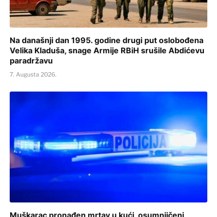
Na današnji dan 1995. godine drugi put oslobođena
Velika Kladuša, snage Armije RBiH srušile Abdićevu
paradržavu
7. Augusta 2026.
Muškarac pronađen mrtav u kući, osumnjičeni