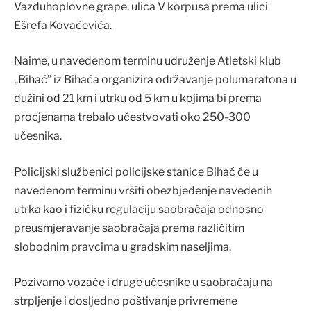
Vazduhoplovne grape. ulica V korpusa prema ulici
Ešrefa Kovačevića.
Naime, u navedenom terminu udruženje Atletski klub
„Bihać” iz Bihaća organizira održavanje polumaratona u
dužini od 21 km i utrku od 5 km u kojima bi prema
procjenama trebalo učestvovati oko 250-300
učesnika.
Policijski službenici policijske stanice Bihać će u
navedenom terminu vršiti obezbjeđenje navedenih
utrka kao i fizičku regulaciju saobraćaja odnosno
preusmjeravanje saobraćaja prema različitim
slobodnim pravcima u gradskim naseljima.
Pozivamo vozače i druge učesnike u saobraćaju na
strpljenje i dosljedno poštivanje privremene