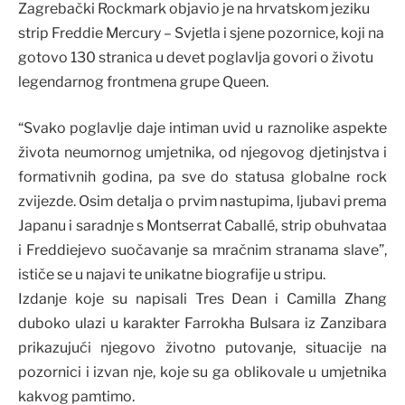
Zagrebački Rockmark objavio je na hrvatskom jeziku
strip Freddie Mercury – Svjetla i sjene pozornice, koji na
gotovo 130 stranica u devet poglavlja govori o životu
legendarnog frontmena grupe Queen.
“Svako poglavlje daje intiman uvid u raznolike aspekte
života neumornog umjetnika, od njegovog djetinjstva i
formativnih godina, pa sve do statusa globalne rock
zvijezde. Osim detalja o prvim nastupima, ljubavi prema
Japanu i saradnje s Montserrat Caballé, strip obuhvataa
i Freddiejevo suočavanje sa mračnim stranama slave”,
ističe se u najavi te unikatne biografije u stripu.
Izdanje koje su napisali Tres Dean i Camilla Zhang
duboko ulazi u karakter Farrokha Bulsara iz Zanzibara
prikazujući njegovo životno putovanje, situacije na
pozornici i izvan nje, koje su ga oblikovale u umjetnika
kakvog pamtimo.