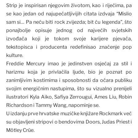
Strip je inspirisan njegovim životom, kao i riječima, pa
se kao jedan od najupečatljivijih citata izdvaja “Mislio
sam si… Pa neću biti rock zvijezda; bit ću legenda”, što
ponajbolje opisuje jednog od najvećih svjetskih
izvođača koji je tokom svoje karijere pjevača,
tekstopisca i producenta redefinisao značenje pop
kulture.
Freddie Mercury imao je jedinstven osjećaj za stil i
harizmu koja je privlačila ljude, bio je poznat po
zanimljivim kostimima i sposobnosti da očara publiku
svojim energičnim nastupima, što su vizualno prenijeli
ilustratori Kyla Aiko, Safiya Zerrougui, Ames Liu, Robin
Richardson i Tammy Wang, napominje se.
U izdanju prve hrvatske muzičke knjižare Rockmark već
su objavljeni stripovi o bendovima Doors, Judas Priest i
Mötley Crüe.