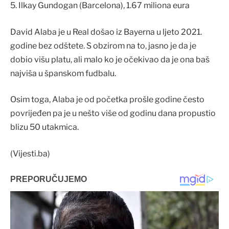
5. Ilkay Gundogan (Barcelona), 1.67 miliona eura
David Alaba je u Real došao iz Bayerna u ljeto 2021.
godine bez odštete. S obzirom na to, jasno je da je
dobio višu platu, ali malo ko je očekivao da je ona baš
najviša u španskom fudbalu.
Osim toga, Alaba je od početka prošle godine često
povrijeđen pa je u nešto više od godinu dana propustio
blizu 50 utakmica.
(Vijesti.ba)