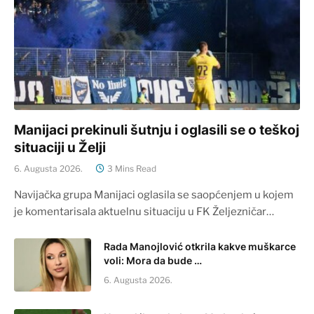
Manijaci prekinuli šutnju i oglasili se o teškoj
situaciji u Želji
6. Augusta 2026.
3 Mins Read
Navijačka grupa Manijaci oglasila se saopćenjem u kojem
je komentarisala aktuelnu situaciju u FK Željezničar…
Rada Manojlović otkrila kakve muškarce
voli: Mora da bude …
6. Augusta 2026.