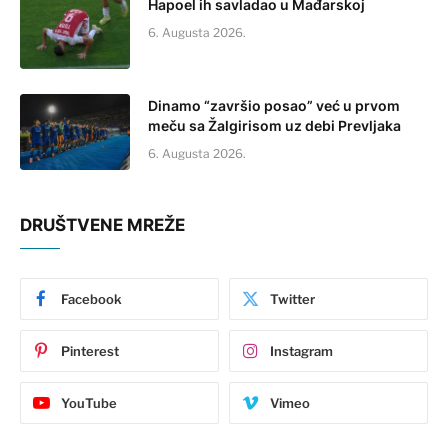
Hapoel ih savladao u Mađarskoj
6. Augusta 2026.
Dinamo “završio posao” već u prvom
meču sa Žalgirisom uz debi Prevljaka
6. Augusta 2026.
DRUŠTVENE MREŽE
Facebook
Twitter
Pinterest
Instagram
YouTube
Vimeo