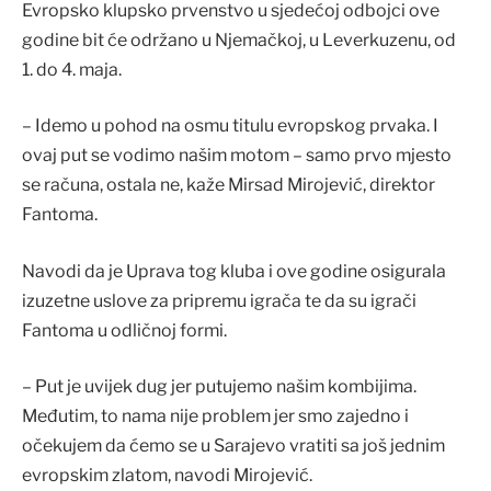
Evropsko klupsko prvenstvo u sjedećoj odbojci ove
godine bit će održano u Njemačkoj, u Leverkuzenu, od
1. do 4. maja.
– Idemo u pohod na osmu titulu evropskog prvaka. I
ovaj put se vodimo našim motom – samo prvo mjesto
se računa, ostala ne, kaže Mirsad Mirojević, direktor
Fantoma.
Navodi da je Uprava tog kluba i ove godine osigurala
izuzetne uslove za pripremu igrača te da su igrači
Fantoma u odličnoj formi.
– Put je uvijek dug jer putujemo našim kombijima.
Međutim, to nama nije problem jer smo zajedno i
očekujem da ćemo se u Sarajevo vratiti sa još jednim
evropskim zlatom, navodi Mirojević.