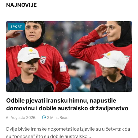
NAJNOVIJE
SPORT
Odbile pjevati iransku himnu, napustile
domovinu i dobile australsko državljanstvo
6. Augusta 2026.
2 Mins Read
Dvije bivše iranske nogometašice izjavile su u četvrtak da
su “ponosne” što su dobile australsko…