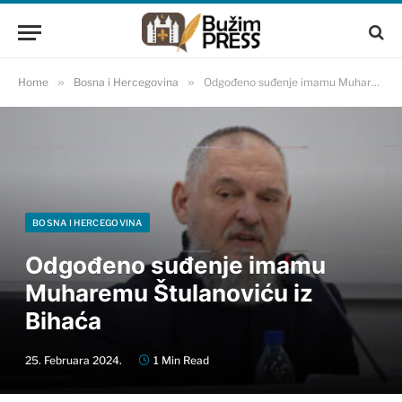
Home
»
Bosna i Hercegovina
»
Odgođeno suđenje imamu Muharemu Štulanoviću iz Bihaća
BOSNA I HERCEGOVINA
Odgođeno suđenje imamu
Muharemu Štulanoviću iz
Bihaća
25. Februara 2024.
1 Min Read