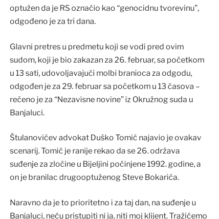
optužen da je RS označio kao “genocidnu tvorevinu”,
odgođeno je za tri dana.
Glavni pretres u predmetu koji se vodi pred ovim
sudom, koji je bio zakazan za 26. februar, sa početkom
u 13 sati, udovoljavajući molbi branioca za odgodu,
odgođen je za 29. februar sa početkom u 13 časova –
rečeno je za “Nezavisne novine” iz Okružnog suda u
Banjaluci.
Štulanovićev advokat Duško Tomić najavio je ovakav
scenarij. Tomić je ranije rekao da se 26. održava
suđenje za zločine u Bijeljini počinjene 1992. godine, a
on je branilac drugooptuženog Steve Bokarića.
Naravno da je to prioritetno i za taj dan, na suđenje u
Banjaluci, neću pristupiti ni ja, niti moj klijent. Tražićemo