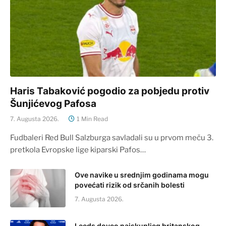
Haris Tabaković pogodio za pobjedu protiv
Šunjićevog Pafosa
7. Augusta 2026.
1 Min Read
Fudbaleri Red Bull Salzburga savladali su u prvom meču 3.
pretkola Evropske lige kiparski Pafos…
Ove navike u srednjim godinama mogu
povećati rizik od srčanih bolesti
7. Augusta 2026.
Leeds doveo najskupljeg britanskog