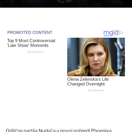
Odlična partija Nurkića u novoj pobjedi Phoenixa