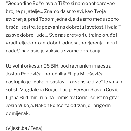
“Gospodine Bože, hvala Ti što si nam opet darovao
brojne prijatelje… Znamo da smo svi, kao Tvoja
stvorenja, pred Tobom jednaki, a da smo međusobno
braća i sestre, te pozvani na dobrotu i svetost. Hvala Ti
za sve dobre ljude… Sve nas pretvori u trajno oruđe i
graditelje dobrote, dobrih odnosa, povjerenja, mira i
nade!,“ naglasio je Vukšić u svome obraćanju.
Uz Vojni orkestar OS BiH, pod ravnanjem maestra
Josipa Popovića i poručnika Filipa Miloševića,
nastupilo je i vokalni sastav „Lašvanske dive“ te vokalni
solisti Magdalena Bogić, Lucija Pervan, Slaven Čović,
Ilijana Budimir Trupina, Tomislav Čorić i solist na gitari
Josip Vukoja. Nakon koncerta održan je i prigodni
domijenak.
(Vijesti.ba / Fena)