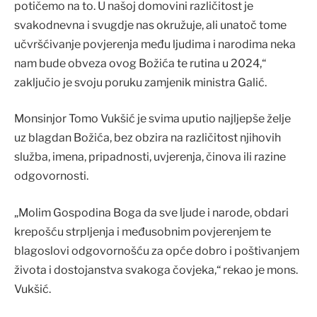
potičemo na to. U našoj domovini različitost je
svakodnevna i svugdje nas okružuje, ali unatoč tome
učvršćivanje povjerenja među ljudima i narodima neka
nam bude obveza ovog Božića te rutina u 2024,“
zaključio je svoju poruku zamjenik ministra Galić.
Monsinjor Tomo Vukšić je svima uputio najljepše želje
uz blagdan Božića, bez obzira na različitost njihovih
služba, imena, pripadnosti, uvjerenja, činova ili razine
odgovornosti.
„Molim Gospodina Boga da sve ljude i narode, obdari
krepošću strpljenja i međusobnim povjerenjem te
blagoslovi odgovornošću za opće dobro i poštivanjem
života i dostojanstva svakoga čovjeka,“ rekao je mons.
Vukšić.