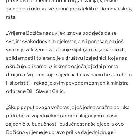
predstavnici međunarodnih organizacija, vjerskih
zajednica i udruga veterana proisteklih iz Domovinskog
rata.
„Vrijeme Božića nas uvijek iznova podsjeća da se
svojim svakodnevnim djelovanjem i ponašanjem još
snažnije zalažemo za jačanje dijaloga i odgovornosti,
solidarnosti i tolerancije u društvu i zajednici, koja nas
okružuje, ali samo uz iskrene osjećaje jedni prema
drugima. Vrijeme koje slijedi na takav način bi se trebalo
i iskoristiti.,“ rekao je ovim povodom zamjenik ministra
odbrane BiH Slaven Galić.
„Skup poput ovoga večeras je još jedna snažna poruka
potrebe za zajedničkim radom i ulaganjem u našu
zajedničku budućnost i budućnost naše djece, a ovo
Božićno vrijeme je upravo prilika da jedni druge i