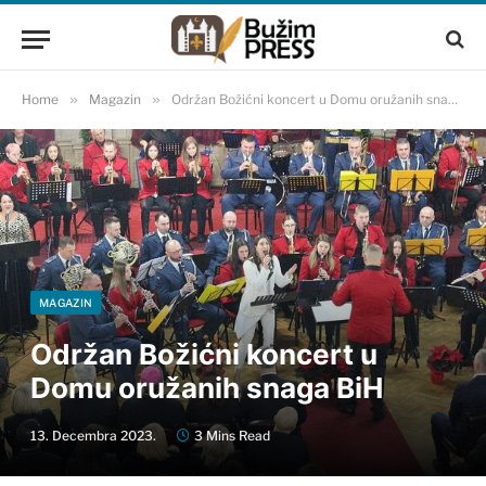
Home
»
Magazin
»
Održan Božićni koncert u Domu oružanih snaga BiH
MAGAZIN
Održan Božićni koncert u
Domu oružanih snaga BiH
13. Decembra 2023.
3 Mins Read