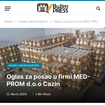
Home
»
Unsko-sanski kanton
»
Oglas za posao u firmi MED-PROM d.o.o Cazin
UNSKO-SANSKI KANTON
Oglas za posao u firmi MED-
PROM d.o.o Cazin
11. Marta 2024.
1 Min Read