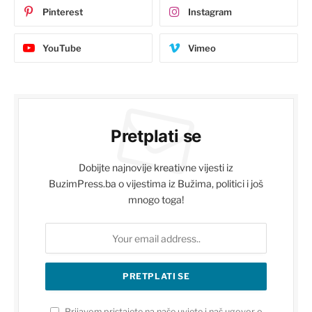
Pinterest
Instagram
YouTube
Vimeo
Pretplati se
Dobijte najnovije kreativne vijesti iz
BuzimPress.ba o vijestima iz Bužima, politici i još
mnogo toga!
Prijavom pristajete na naše uvjete i naš ugovor o