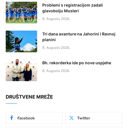
Problemi s registracijom zadali
glavobolju Musleri
8. Augusta 2026.
Tri dana avanture na Jahorini i Ravnoj
planini
8. Augusta 2026.
Bh. rekorderka ide po nove uspjehe
8. Augusta 2026.
DRUŠTVENE MREŽE
Facebook
Twitter