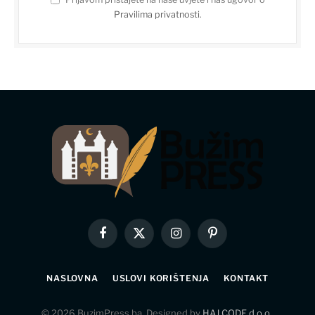
Pravilima privatnosti
.
Facebook
X
Instagram
Pinterest
(Twitter)
NASLOVNA
USLOVI KORIŠTENJA
KONTAKT
© 2026 BuzimPress.ba. Designed by
HAJ CODE d.o.o.
.