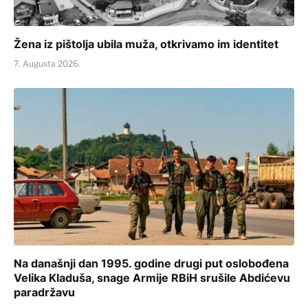
Žena iz pištolja ubila muža, otkrivamo im identitet
7. Augusta 2026.
Na današnji dan 1995. godine drugi put oslobođena
Velika Kladuša, snage Armije RBiH srušile Abdićevu
paradržavu