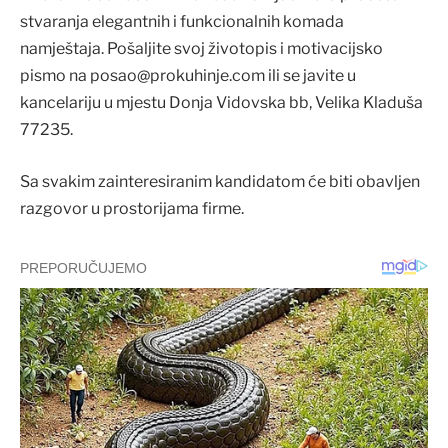
stvaranja elegantnih i funkcionalnih komada
namještaja. Pošaljite svoj životopis i motivacijsko
pismo na posao@prokuhinje.com ili se javite u
kancelariju u mjestu Donja Vidovska bb, Velika Kladuša
77235.
Sa svakim zainteresiranim kandidatom će biti obavljen
razgovor u prostorijama firme.