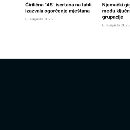
Ćirilična “4S” iscrtana na tabli
Njemački gig
izazvala ogorčenje mještana
među ključ
grupacije
6. Augusta 2026.
6. Augusta 2026