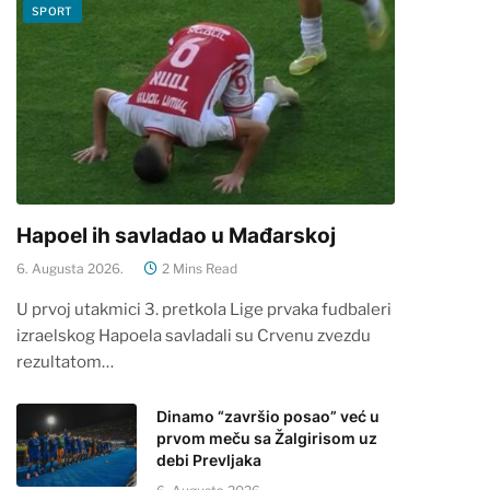
SPORT
Hapoel ih savladao u Mađarskoj
6. Augusta 2026.
2 Mins Read
U prvoj utakmici 3. pretkola Lige prvaka fudbaleri
izraelskog Hapoela savladali su Crvenu zvezdu
rezultatom…
Dinamo “završio posao” već u
prvom meču sa Žalgirisom uz
debi Prevljaka