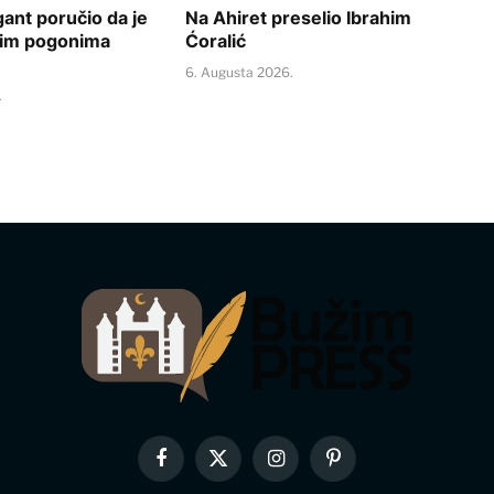
ant poručio da je
Na Ahiret preselio Ibrahim
nim pogonima
Ćoralić
6. Augusta 2026.
.
Facebook
X
Instagram
Pinterest
(Twitter)