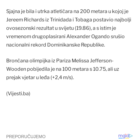
Sjajna je bila i utrka atletičara na 200 metara u kojoj je
Jereem Richards iz Trinidada i Tobaga postavio najbolji
ovosezonski rezultat u svijetu (19.86), a s istim je
vremenom drugoplasirani Alexander Ogando srušio
nacionalni rekord Dominikanske Republike.
Brončana olimpijka iz Pariza Melissa Jefferson-
Wooden pobijedila je na 100 metara s 10.75, ali uz
prejak vjetar u leđa (+2,4 m/s).
(Vijesti.ba)