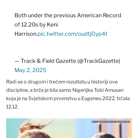
Both under the previous American Record
of 12.20s by Keni
Harrison.
pic.twitter.com/oudtjOyp4t
— Track & Field Gazette (@TrackGazette)
May 2, 2025
Radi se o drugom i trećem rezultatu u historiji ove
discipline, a brža je bila samo Nigerijka Tobi Amusan
koja je na Svjetskom prvenstvu u Eugeneu 2022. trčala
12.12.