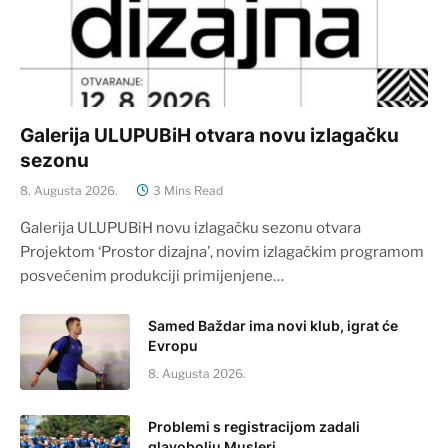
Galerija ULUPUBiH otvara novu izlagačku
sezonu
8. Augusta 2026.
3 Mins Read
Galerija ULUPUBiH novu izlagačku sezonu otvara
Projektom ‘Prostor dizajna’, novim izlagačkim programom
posvećenim produkciji primijenjene…
Samed Baždar ima novi klub, igrat će
Evropu
8. Augusta 2026.
Problemi s registracijom zadali
glavobolju Musleri