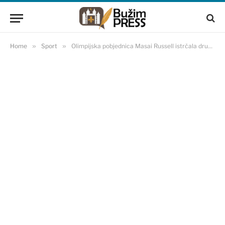
Home
»
Sport
»
Olimpijska pobjednica Masai Russell istrčala drugi rezultat svih vremena na 100 m prepone