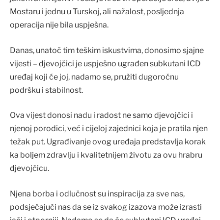
Mostaru i jednu u Turskoj, ali nažalost, posljednja
operacija nije bila uspješna.
Danas, unatoč tim teškim iskustvima, donosimo sjajne
vijesti – djevojčici je uspješno ugrađen subkutani ICD
uređaj koji će joj, nadamo se, pružiti dugoročnu
podršku i stabilnost.
Ova vijest donosi nadu i radost ne samo djevojčici i
njenoj porodici, već i cijeloj zajednici koja je pratila njen
težak put. Ugrađivanje ovog uređaja predstavlja korak
ka boljem zdravlju i kvalitetnijem životu za ovu hrabru
djevojčicu.
Njena borba i odlučnost su inspiracija za sve nas,
podsjećajući nas da se iz svakog izazova može izrasti