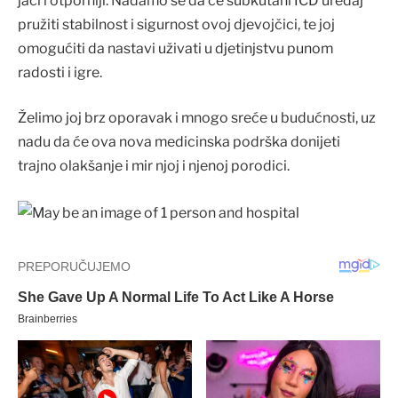
jači i otporniji. Nadamo se da će subkutani ICD uređaj
pružiti stabilnost i sigurnost ovoj djevojčici, te joj
omogućiti da nastavi uživati u djetinjstvu punom
radosti i igre.
Želimo joj brz oporavak i mnogo sreće u budućnosti, uz
nadu da će ova nova medicinska podrška donijeti
trajno olakšanje i mir njoj i njenoj porodici.