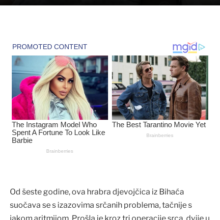
Od šeste godine, ova hrabra djevojčica iz Bihaća
suočava se s izazovima srčanih problema, tačnije s
jakom aritmijom. Prošla je kroz tri operacije srca, dvije u