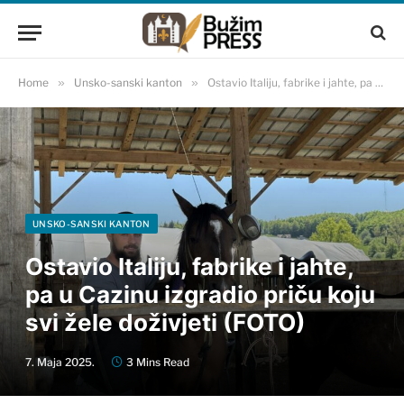
Home
»
Unsko-sanski kanton
»
Ostavio Italiju, fabrike i jahte, pa u Cazinu izgradio priču koju svi žele doživjeti (FOTO)
UNSKO-SANSKI KANTON
Ostavio Italiju, fabrike i jahte,
pa u Cazinu izgradio priču koju
svi žele doživjeti (FOTO)
7. Maja 2025.
3 Mins Read