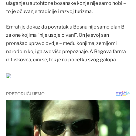
ulaganje u autohtone bosanske konje nije samo hobi –
to je očuvanje tradicije i razvoj turizma.
Emrah je dokaz da povratak u Bosnu nije samo plan B
za one kojima “nije uspjelo vani”. On je svoj san
pronašao upravo ovdje – među konjima, zemljom i
narodom koji ga sve više prepoznaje. A Begova farma
iz Liskovca, čini se, tek je na početku svog galopa.