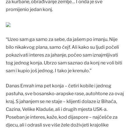
za kurbane, obrađivanje zemlje… I onda je sve
promijenio jedan konj.
“Uzeo sam ga samo za sebe, da jašem po imanju. Nije
bilo nikakvog plana, samo ćejf. Ali kako su ljudi počeli
pokazivati interes za jahanje, počeo sam iznajmljivati
tog jednog konja. Ubrzo sam saznao da konj ne voli biti
sam i kupio još jednog. I tako je krenulo.”
Danas Emrah ima pet konja – četiri kobile i jednog
pastuha, sve bosansko-arapske rase, autohtone za ovaj
kraj. S jahanjem se ne staje – klijenti dolaze iz Bihaća,
Cazina, Velike Kladuše, ali i drugih mjesta USK-a.
Poseban je interes, kaže, kod dijaspore – najčešće za
djecu, ali i odrasli sve više žele doživjeti krajolike