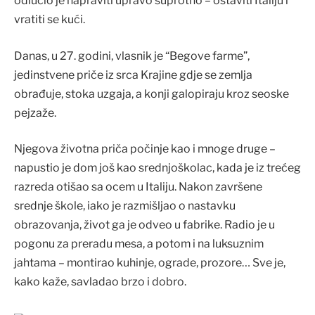
odlučio je napraviti upravo suprotno – ostaviti Italiju i
vratiti se kući.
Danas, u 27. godini, vlasnik je “Begove farme”,
jedinstvene priče iz srca Krajine gdje se zemlja
obrađuje, stoka uzgaja, a konji galopiraju kroz seoske
pejzaže.
Njegova životna priča počinje kao i mnoge druge –
napustio je dom još kao srednjoškolac, kada je iz trećeg
razreda otišao sa ocem u Italiju. Nakon završene
srednje škole, iako je razmišljao o nastavku
obrazovanja, život ga je odveo u fabrike. Radio je u
pogonu za preradu mesa, a potom i na luksuznim
jahtama – montirao kuhinje, ograde, prozore… Sve je,
kako kaže, savladao brzo i dobro.