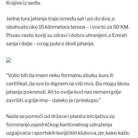
Krajine iz sedla.
Jedna tura jahanja traje između sat i po do dva, a
obuhvata oko 15 kilometara terena – i sve to za 50 KM.
Posao raste, konji su zdravi i dobro uhranjeni, a Emrah
sanja i dalje – ovog puta o školi jahanja.
“Volio bih da imam neku formalnu obuku, kurs ili
certifikat, da sve to dignem na viši nivo. Da mogu školu
jahanja pokrenuti. Ali to ovdje kod nas nemam gdje
završiti, a gdje ima – daleko je i preskupo.”
Nada se pomoći od države i planira inicijativu za
formiranje zajedničkog kantonalnog udruženja
uzgajivača i sportskih konjičkih klubova, jer, kako kaže,