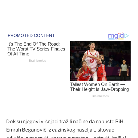
Dok su njegovi vršnjaci tražili načine da napuste BiH,
Emrah Beganović iz cazinskog naselja Liskovac