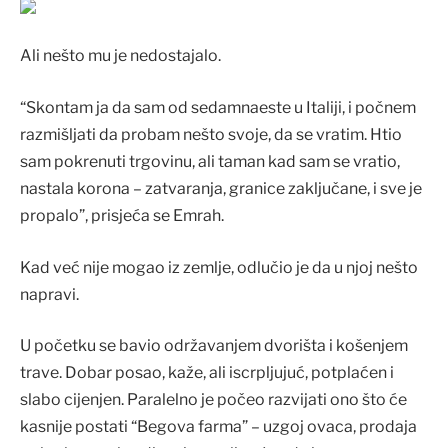
Ali nešto mu je nedostajalo.
“Skontam ja da sam od sedamnaeste u Italiji, i počnem
razmišljati da probam nešto svoje, da se vratim. Htio
sam pokrenuti trgovinu, ali taman kad sam se vratio,
nastala korona – zatvaranja, granice zaključane, i sve je
propalo”, prisjeća se Emrah.
Kad već nije mogao iz zemlje, odlučio je da u njoj nešto
napravi.
U početku se bavio održavanjem dvorišta i košenjem
trave. Dobar posao, kaže, ali iscrpljujuć, potplaćen i
slabo cijenjen. Paralelno je počeo razvijati ono što će
kasnije postati “Begova farma” – uzgoj ovaca, prodaja