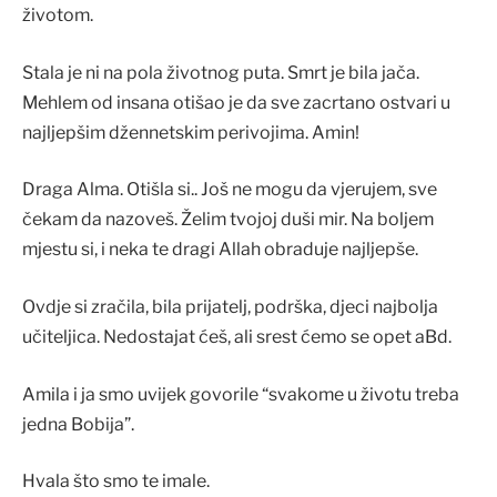
životom.
Stala je ni na pola životnog puta. Smrt je bila jača.
Mehlem od insana otišao je da sve zacrtano ostvari u
najljepšim džennetskim perivojima. Amin!
Draga Alma. Otišla si.. Još ne mogu da vjerujem, sve
čekam da nazoveš. Želim tvojoj duši mir. Na boljem
mjestu si, i neka te dragi Allah obraduje najljepše.
Ovdje si zračila, bila prijatelj, podrška, djeci najbolja
učiteljica. Nedostajat ćeš, ali srest ćemo se opet aBd.
Amila i ja smo uvijek govorile “svakome u životu treba
jedna Bobija”.
Hvala što smo te imale.