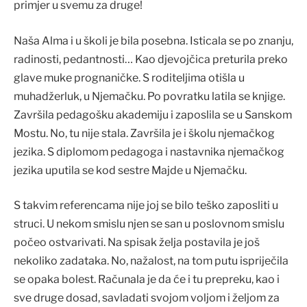
primjer u svemu za druge!
Naša Alma i u školi je bila posebna. Isticala se po znanju,
radinosti, pedantnosti… Kao djevojčica preturila preko
glave muke prognaničke. S roditeljima otišla u
muhadžerluk, u Njemačku. Po povratku latila se knjige.
Završila pedagošku akademiju i zaposlila se u Sanskom
Mostu. No, tu nije stala. Završila je i školu njemačkog
jezika. S diplomom pedagoga i nastavnika njemačkog
jezika uputila se kod sestre Majde u Njemačku.
S takvim referencama nije joj se bilo teško zaposliti u
struci. U nekom smislu njen se san u poslovnom smislu
počeo ostvarivati. Na spisak želja postavila je još
nekoliko zadataka. No, nažalost, na tom putu ispriječila
se opaka bolest. Računala je da će i tu prepreku, kao i
sve druge dosad, savladati svojom voljom i željom za