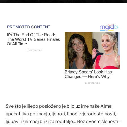
Sve što je lijepo posloženo je bilo uz ime naše Alme:
upečatljiva po znanju, ljepoti, finoći, vjerodostojnosti,
ljubavi, iznimnoj brizi za roditelje… Bez dvosmislenosti –