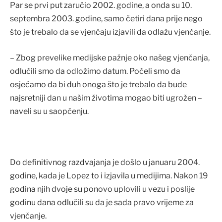
Par se prvi put zaručio 2002. godine, a onda su 10.
septembra 2003. godine, samo četiri dana prije nego
što je trebalo da se vjenčaju izjavili da odlažu vjenčanje.
– Zbog prevelike medijske pažnje oko našeg vjenčanja,
odlučili smo da odložimo datum. Počeli smo da
osjećamo da bi duh onoga što je trebalo da bude
najsretniji dan u našim životima mogao biti ugrožen –
naveli su u saopćenju.
Do definitivnog razdvajanja je došlo u januaru 2004.
godine, kada je Lopez to i izjavila u medijima. Nakon 19
godina njih dvoje su ponovo uplovili u vezu i poslije
godinu dana odlučili su da je sada pravo vrijeme za
vjenčanje.