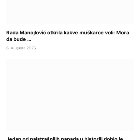
Rada Manojlović otkrila kakve muškarce voli: Mora
da bude …
6. Augusta 2026.
Jedan od najstrašnijih napada u historiji dobio je