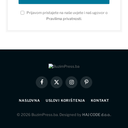
Prijavom pristajete na naše uvjete i naš ugovor o
Pravilima privatnosti
.
Facebook
X
Instagram
Pinterest
(Twitter)
NASLOVNA
USLOVI KORIŠTENJA
KONTAKT
© 2026 BuzimPress.ba. Designed by
HAJ CODE d.o.o.
.