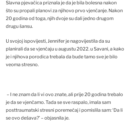
Slavna pjevačica priznala je da je bila bolesna nakon
što su propali planovi za njihovo prvo vjenčanje. Nakon
20 godina od toga, njih dvoje su dali jedno drugom
drugu šansu.
U svojoj ispovijesti, Jennifer je nagovijestila da su
planirali da se vjenčaju u augustu 2022. u Savani, a kako
je i njihova porodica trebala da bude tamo sve je bilo
veoma stresno.
– I ne znam da li vi ovo znate, ali prije 20 godina trebalo
je da se vjenčamo. Tada se sve raspalo, imala sam
posttraumatski stresni poremećaj i pomislila sam: ‘Da li
se ovo dešava?’ – objasnila je.