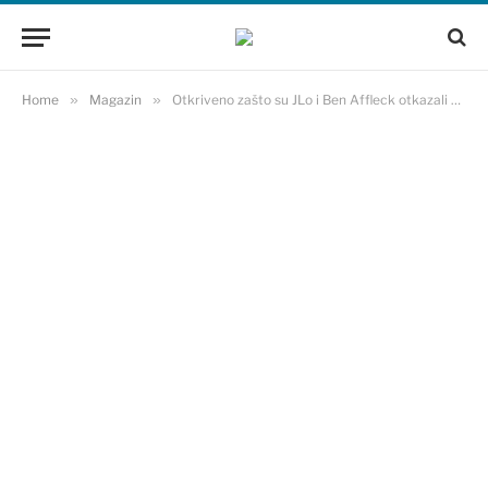
Home
»
Magazin
»
Otkriveno zašto su JLo i Ben Affleck otkazali prvo vjenčanje