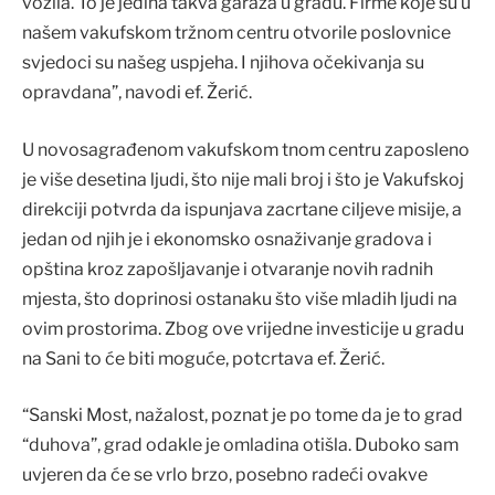
vozila. To je jedina takva garaža u gradu. Firme koje su u
našem vakufskom tržnom centru otvorile poslovnice
svjedoci su našeg uspjeha. I njihova očekivanja su
opravdana”, navodi ef. Žerić.
U novosagrađenom vakufskom tnom centru zaposleno
je više desetina ljudi, što nije mali broj i što je Vakufskoj
direkciji potvrda da ispunjava zacrtane ciljeve misije, a
jedan od njih je i ekonomsko osnaživanje gradova i
opština kroz zapošljavanje i otvaranje novih radnih
mjesta, što doprinosi ostanaku što više mladih ljudi na
ovim prostorima. Zbog ove vrijedne investicije u gradu
na Sani to će biti moguće, potcrtava ef. Žerić.
“Sanski Most, nažalost, poznat je po tome da je to grad
“duhova”, grad odakle je omladina otišla. Duboko sam
uvjeren da će se vrlo brzo, posebno radeći ovakve