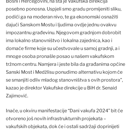
Bosni i Hercegovini, na šta je Vakufska direkcija
posebno ponosna. Uspjeli smo gradu promijeniti sliku,
podići ga na moderan nivo, te ga ekonomski osnažiti
dajući Sanskom Mostu i ljudima ovdje jednu ovakvu
impozantnu građevinu. Njegovom gradnjom dobrobit
ima lokalno stanovništvo i lokalna zajednica, kao i
domaće firme koje su učestvovale u samoj gradnji, a i
mnoge osoba pronašle posao u našem vakufskom
tržnom centru. Namjera i jeste bila da građanima općine
Sanski Most i Medžlisu ponudimo alternativu kojom će
se smanjiti odliv mladog stanovništva s ovih prostora”,
kazao je direktor Vakufske direkcije u BiH dr. Senaid
Zajimović.
Inače, u okviru manifestacije “Dani vakufa 2024” bit će
otvoreno još novih infrastrukturnih projekata –
vakufskih objekata, dok će i ostali sadržaji doprinijeti