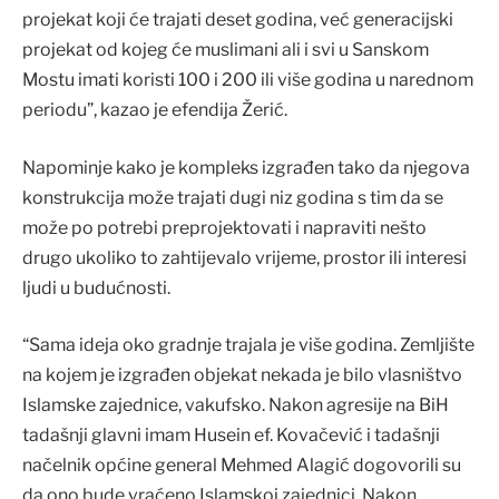
projekat koji će trajati deset godina, već generacijski
projekat od kojeg će muslimani ali i svi u Sanskom
Mostu imati koristi 100 i 200 ili više godina u narednom
periodu”, kazao je efendija Žerić.
Napominje kako je kompleks izgrađen tako da njegova
konstrukcija može trajati dugi niz godina s tim da se
može po potrebi preprojektovati i napraviti nešto
drugo ukoliko to zahtijevalo vrijeme, prostor ili interesi
ljudi u budućnosti.
“Sama ideja oko gradnje trajala je više godina. Zemljište
na kojem je izgrađen objekat nekada je bilo vlasništvo
Islamske zajednice, vakufsko. Nakon agresije na BiH
tadašnji glavni imam Husein ef. Kovačević i tadašnji
načelnik općine general Mehmed Alagić dogovorili su
da ono bude vraćeno Islamskoj zajednici. Nakon