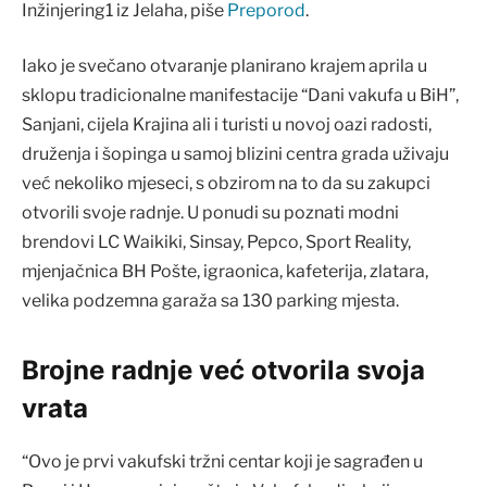
Inžinjering1 iz Jelaha, piše
Preporod
.
Iako je svečano otvaranje planirano krajem aprila u
sklopu tradicionalne manifestacije “Dani vakufa u BiH”,
Sanjani, cijela Krajina ali i turisti u novoj oazi radosti,
druženja i šopinga u samoj blizini centra grada uživaju
već nekoliko mjeseci, s obzirom na to da su zakupci
otvorili svoje radnje. U ponudi su poznati modni
brendovi LC Waikiki, Sinsay, Pepco, Sport Reality,
mjenjačnica BH Pošte, igraonica, kafeterija, zlatara,
velika podzemna garaža sa 130 parking mjesta.
Brojne radnje već otvorila svoja
vrata
“Ovo je prvi vakufski tržni centar koji je sagrađen u