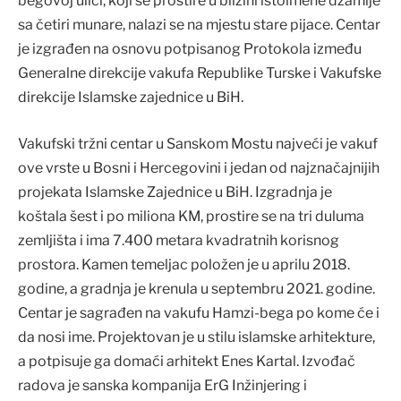
begovoj ulici, koji se prostire u blizini istoimene džamije
sa četiri munare, nalazi se na mjestu stare pijace. Centar
je izgrađen na osnovu potpisanog Protokola između
Generalne direkcije vakufa Republike Turske i Vakufske
direkcije Islamske zajednice u BiH.
Vakufski tržni centar u Sanskom Mostu najveći je vakuf
ove vrste u Bosni i Hercegovini i jedan od najznačajnijih
projekata Islamske Zajednice u BiH. Izgradnja je
koštala šest i po miliona KM, prostire se na tri duluma
zemljišta i ima 7.400 metara kvadratnih korisnog
prostora. Kamen temeljac položen je u aprilu 2018.
godine, a gradnja je krenula u septembru 2021. godine.
Centar je sagrađen na vakufu Hamzi-bega po kome će i
da nosi ime. Projektovan je u stilu islamske arhitekture,
a potpisuje ga domaći arhitekt Enes Kartal. Izvođač
radova je sanska kompanija ErG Inžinjering i