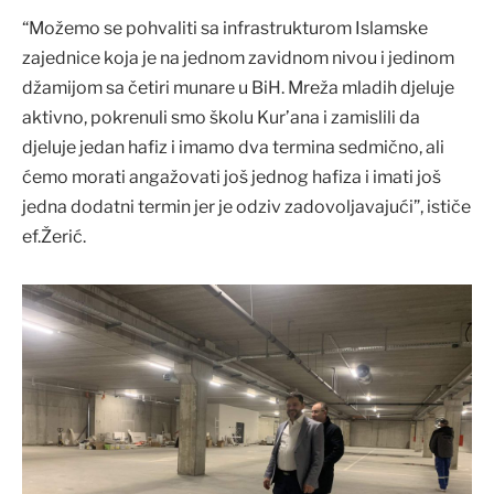
“Možemo se pohvaliti sa infrastrukturom Islamske
zajednice koja je na jednom zavidnom nivou i jedinom
džamijom sa četiri munare u BiH. Mreža mladih djeluje
aktivno, pokrenuli smo školu Kur’ana i zamislili da
djeluje jedan hafiz i imamo dva termina sedmično, ali
ćemo morati angažovati još jednog hafiza i imati još
jedna dodatni termin jer je odziv zadovoljavajući”, ističe
ef.Žerić.