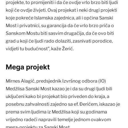
projekte, to promijeniti i da će ovdje vrlo brzo biti ljudi
koji će ovdje živjeti. Ovaj projekat i neki drugi projekti
koje pokreće Islamska zajednica, ali i općina Sanski
Most i privatnici, su garancija da će vrlo brzo priča o
Sanskom Mostu biti sasvim drugačija, da će ovo biti
grad u koji će ljudi rado dolaziti, zasnivati porodice,
vidjeti tu budućnost”, kaže Žerić.
Mega projekt
Mirnes Alagić, predsjednik Izvršnog odbora (IO)
Medžlisa Sanski Most kazao je i da su drugi ljudi bili
uključeni kako bi projekat bio priveden do kraja, a
posebnu zahvalnosti zajedno sa ef. Đerićem, iskazao je
prema svim ljudima iz Medžlisa koji su godinama
vrijedno radeći napravili temelje jednom ovakvom
mega-projektu za Sanski Most.