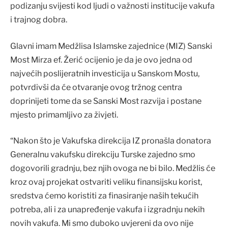
podizanju svijesti kod ljudi o važnosti institucije vakufa
i trajnog dobra.
Glavni imam Medžlisa Islamske zajednice (MIZ) Sanski
Most Mirza ef. Žerić ocijenio je da je ovo jedna od
najvećih poslijeratnih investicija u Sanskom Mostu,
potvrdivši da će otvaranje ovog tržnog centra
doprinijeti tome da se Sanski Most razvija i postane
mjesto primamljivo za živjeti.
“Nakon što je Vakufska direkcija IZ pronašla donatora
Generalnu vakufsku direkciju Turske zajedno smo
dogovorili gradnju, bez njih ovoga ne bi bilo. Medžlis će
kroz ovaj projekat ostvariti veliku finansijsku korist,
sredstva ćemo koristiti za finasiranje naših tekućih
potreba, ali i za unapređenje vakufa i izgradnju nekih
novih vakufa. Mi smo duboko uvjereni da ovo nije