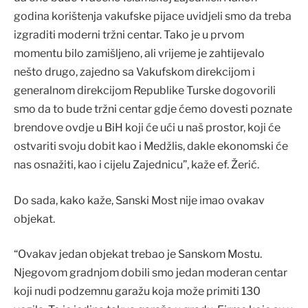
godina korištenja vakufske pijace uvidjeli smo da treba
izgraditi moderni tržni centar. Tako je u prvom
momentu bilo zamišljeno, ali vrijeme je zahtijevalo
nešto drugo, zajedno sa Vakufskom direkcijom i
generalnom direkcijom Republike Turske dogovorili
smo da to bude tržni centar gdje ćemo dovesti poznate
brendove ovdje u BiH koji će ući u naš prostor, koji će
ostvariti svoju dobit kao i Medžlis, dakle ekonomski će
nas osnažiti, kao i cijelu Zajednicu”, kaže ef. Žerić.
Do sada, kako kaže, Sanski Most nije imao ovakav
objekat.
“Ovakav jedan objekat trebao je Sanskom Mostu.
Njegovom gradnjom dobili smo jedan moderan centar
koji nudi podzemnu garažu koja može primiti 130