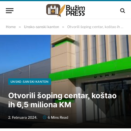
Home
»
Unsko-sanski kanton
»
Otvorili šoping centar, koštao ih 6,5 miliona KM
UNSKO-SANSKI KANTON
Otvorili šoping centar, koštao
ih 6,5 miliona KM
2. Februara 2024.
6 Mins Read