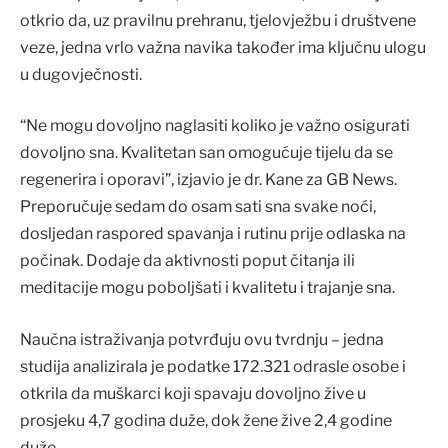
otkrio da, uz pravilnu prehranu, tjelovježbu i društvene
veze, jedna vrlo važna navika također ima ključnu ulogu
u dugovječnosti.
“Ne mogu dovoljno naglasiti koliko je važno osigurati
dovoljno sna. Kvalitetan san omogućuje tijelu da se
regenerira i oporavi”, izjavio je dr. Kane za GB News.
Preporučuje sedam do osam sati sna svake noći,
dosljedan raspored spavanja i rutinu prije odlaska na
počinak. Dodaje da aktivnosti poput čitanja ili
meditacije mogu poboljšati i kvalitetu i trajanje sna.
Naučna istraživanja potvrđuju ovu tvrdnju – jedna
studija analizirala je podatke 172.321 odrasle osobe i
otkrila da muškarci koji spavaju dovoljno žive u
prosjeku 4,7 godina duže, dok žene žive 2,4 godine
duže.