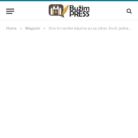
Home
»
Magazin
»
Ove tri navike ključne su za zdrav život, jedna bi vas mogla iznenaditi