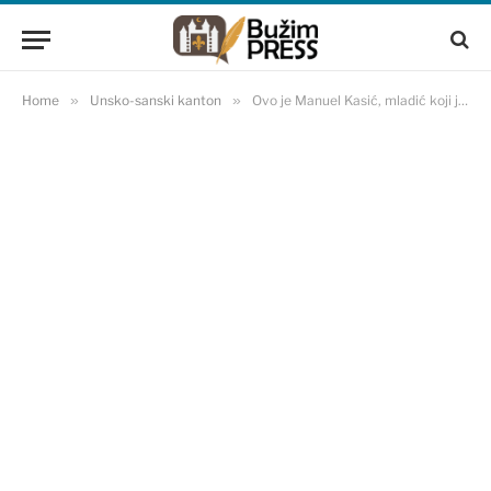
Home
»
Unsko-sanski kanton
»
Ovo je Manuel Kasić, mladić koji je danas tragično stradao u nesreći u Bihaću