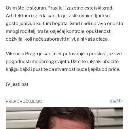
Osim što je siguran, Prag je i izuzetno estetski grad.
Arhitektura izgleda kao da je iz slikovnice, ljudi su
gostoljubivi, a kultura bogata. Grad nudi upravo ono što
mnogi roditelji traže: osjećaj kontrole, opuštenost i
doživljaj koji neće zaboraviti ni vi, a ni vaša djeca.
Vikend u Pragu je kao mini-putovanje u prošlost, uz sve
pogodnosti modernog svijeta. Uzmite ruksak, ubacite
knjigu bajki i pustite da stvarnost bude ljepša od priče.
(Vijesti.ba)