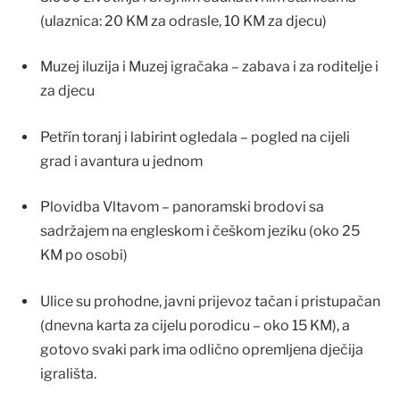
(ulaznica: 20 KM za odrasle, 10 KM za djecu)
Muzej iluzija i Muzej igračaka – zabava i za roditelje i
za djecu
Petřín toranj i labirint ogledala – pogled na cijeli
grad i avantura u jednom
Plovidba Vltavom – panoramski brodovi sa
sadržajem na engleskom i češkom jeziku (oko 25
KM po osobi)
Ulice su prohodne, javni prijevoz tačan i pristupačan
(dnevna karta za cijelu porodicu – oko 15 KM), a
gotovo svaki park ima odlično opremljena dječija
igrališta.