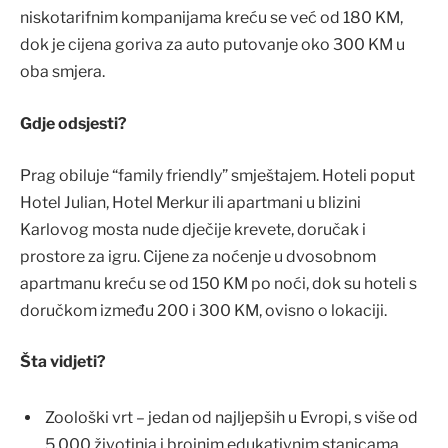
niskotarifnim kompanijama kreću se već od 180 KM,
dok je cijena goriva za auto putovanje oko 300 KM u
oba smjera.
Gdje odsjesti?
Prag obiluje “family friendly” smještajem. Hoteli poput
Hotel Julian, Hotel Merkur ili apartmani u blizini
Karlovog mosta nude dječije krevete, doručak i
prostore za igru. Cijene za noćenje u dvosobnom
apartmanu kreću se od 150 KM po noći, dok su hoteli s
doručkom između 200 i 300 KM, ovisno o lokaciji.
Šta vidjeti?
Zoološki vrt – jedan od najljepših u Evropi, s više od
5.000 životinja i brojnim edukativnim stanicama