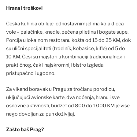
Hrana i troškovi
Češka kuhinja obiluje jednostavnim jelima koja djeca
vole – palačinke, knedle, pečena piletina i bogate supe.
Porcija u lokalnom restoranu košta od 15 do 25 KM, dok
su ulični specijaliteti (trdelník, kobasice, kifle) od 5 do
10 KM. Česi su majstori u kombinaciji tradicionalnog i
praktičnog, čak i najskromniji bistro izgleda
pristupačno i ugodno.
Za vikend boravak u Pragu za tročlanu porodicu,
uključujući avionske karte, dva noćenja, hranu i sve
osnovne aktivnosti, budžet od 800 do 1.000 KM je više
nego dovoljan za pun doživljaj.
Zašto baš Prag?