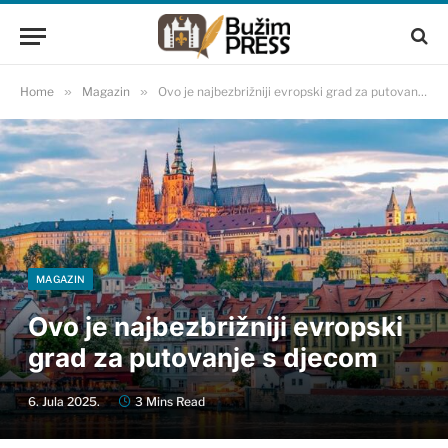
Home
»
Magazin
»
Ovo je najbezbrižniji evropski grad za putovanje s djecom
MAGAZIN
Ovo je najbezbrižniji evropski
grad za putovanje s djecom
6. Jula 2025.
3 Mins Read