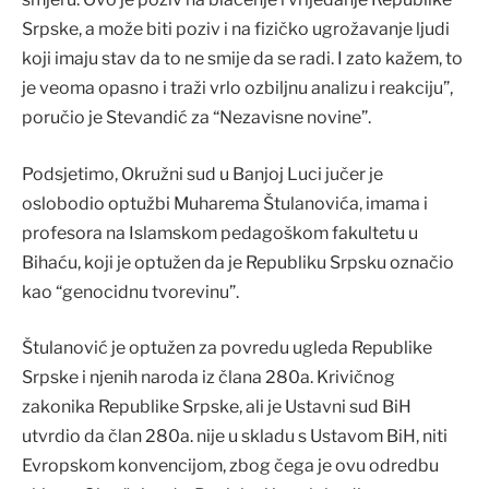
Srpske, a može biti poziv i na fizičko ugrožavanje ljudi
koji imaju stav da to ne smije da se radi. I zato kažem, to
je veoma opasno i traži vrlo ozbiljnu analizu i reakciju”,
poručio je Stevandić za “Nezavisne novine”.
Podsjetimo, Okružni sud u Banjoj Luci jučer je
oslobodio optužbi Muharema Štulanovića, imama i
profesora na Islamskom pedagoškom fakultetu u
Bihaću, koji je optužen da je Republiku Srpsku označio
kao “genocidnu tvorevinu”.
Štulanović je optužen za povredu ugleda Republike
Srpske i njenih naroda iz člana 280a. Krivičnog
zakonika Republike Srpske, ali je Ustavni sud BiH
utvrdio da član 280a. nije u skladu s Ustavom BiH, niti
Evropskom konvencijom, zbog čega je ovu odredbu