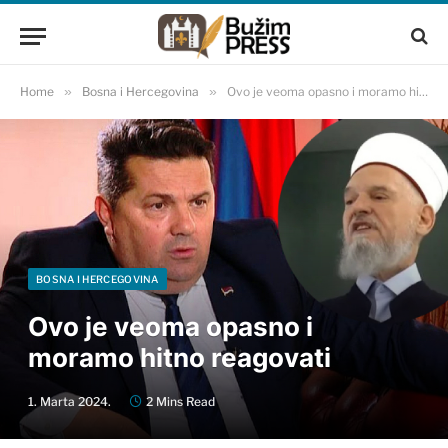
Home
»
Bosna i Hercegovina
»
Ovo je veoma opasno i moramo hitno reagovati
BOSNA I HERCEGOVINA
Ovo je veoma opasno i
moramo hitno reagovati
1. Marta 2024.
2 Mins Read