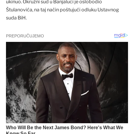
ukinuo. Okružni sud u Banjaluci je oslobodio
Štulanovića, na taj način poštujući odluku Ustavnog
suda BiH.