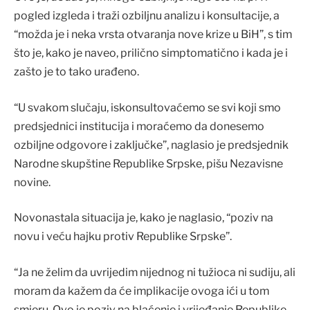
pogled izgleda i traži ozbiljnu analizu i konsultacije, a
“možda je i neka vrsta otvaranja nove krize u BiH”, s tim
što je, kako je naveo, prilično simptomatično i kada je i
zašto je to tako urađeno.
“U svakom slučaju, iskonsultovaćemo se svi koji smo
predsjednici institucija i moraćemo da donesemo
ozbiljne odgovore i zaključke”, naglasio je predsjednik
Narodne skupštine Republike Srpske, pišu Nezavisne
novine.
Novonastala situacija je, kako je naglasio, “poziv na
novu i veću hajku protiv Republike Srpske”.
“Ja ne želim da uvrijedim nijednog ni tužioca ni sudiju, ali
moram da kažem da će implikacije ovoga ići u tom
smjeru. Ovo je poziv na blaćenje i vrijeđanje Republike