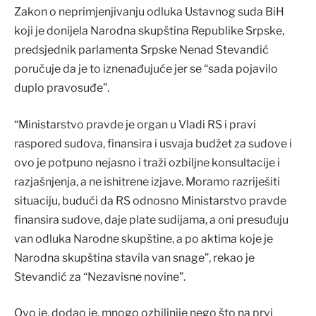
Zakon o neprimjenjivanju odluka Ustavnog suda BiH
koji je donijela Narodna skupština Republike Srpske,
predsjednik parlamenta Srpske Nenad Stevandić
poručuje da je to iznenađujuće jer se “sada pojavilo
duplo pravosuđe”.
“Ministarstvo pravde je organ u Vladi RS i pravi
raspored sudova, finansira i usvaja budžet za sudove i
ovo je potpuno nejasno i traži ozbiljne konsultacije i
razjašnjenja, a ne ishitrene izjave. Moramo razriješiti
situaciju, budući da RS odnosno Ministarstvo pravde
finansira sudove, daje plate sudijama, a oni presuđuju
van odluka Narodne skupštine, a po aktima koje je
Narodna skupština stavila van snage”, rekao je
Stevandić za “Nezavisne novine”.
Ovo je, dodao je, mnogo ozbiljnije nego što na prvi