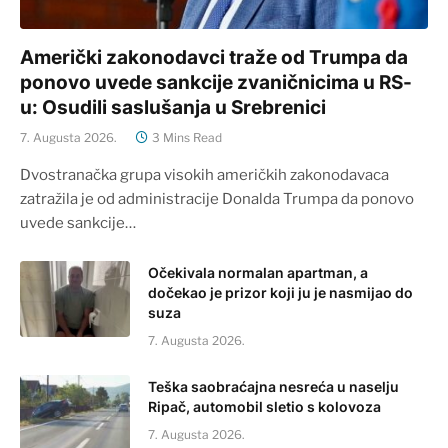
Američki zakonodavci traže od Trumpa da
ponovo uvede sankcije zvaničnicima u RS-
u: Osudili saslušanja u Srebrenici
7. Augusta 2026.
3 Mins Read
Dvostranačka grupa visokih američkih zakonodavaca
zatražila je od administracije Donalda Trumpa da ponovo
uvede sankcije…
Očekivala normalan apartman, a
dočekao je prizor koji ju je nasmijao do
suza
7. Augusta 2026.
Teška saobraćajna nesreća u naselju
Ripač, automobil sletio s kolovoza
7. Augusta 2026.