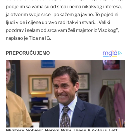
podjelim sa vama su od srca i nema nikakvog interesa,
ja otvorim svoje srce i pokažem ga javno. To pojedini
ljudi vide i cijene upravo radi takvih stvari… Veliki
pozdrav i selam od srca vam želi majstor iz Visokog”,
napisao je Tica na IG.