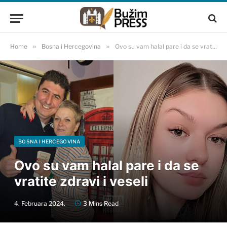
Home
»
Bosna i Hercegovina
»
Ovo su vam halal pare i da se vratite zdravi i veseli
BOSNA I HERCEGOVINA
Ovo su vam halal pare i da se
vratite zdravi i veseli
4. Februara 2024.
3 Mins Read