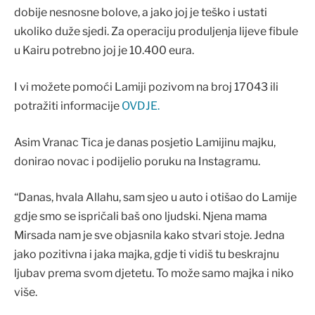
dobije nesnosne bolove, a jako joj je teško i ustati
ukoliko duže sjedi. Za operaciju produljenja lijeve fibule
u Kairu potrebno joj je 10.400 eura.
I vi možete pomoći Lamiji pozivom na broj 17043 ili
potražiti informacije
OVDJE.
Asim Vranac Tica je danas posjetio Lamijinu majku,
donirao novac i podijelio poruku na Instagramu.
“Danas, hvala Allahu, sam sjeo u auto i otišao do Lamije
gdje smo se ispričali baš ono ljudski. Njena mama
Mirsada nam je sve objasnila kako stvari stoje. Jedna
jako pozitivna i jaka majka, gdje ti vidiš tu beskrajnu
ljubav prema svom djetetu. To može samo majka i niko
više.