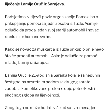
liječenje Lamije Oruč iz Sarajeva.
Podsjetimo, vidjevši poziv organizacije Pomozi.ba o
prikupljanju pomoći za jednu osobu iz Tuzle, Asim je
odlučio da proda jedan svoj stariji automobil i novac
donira u te humane svrhe.
Kako se novac za muškarca iz Tuzle prikupio prije nego
što će prodati automobil, Asim je odlučio za pomoć
mladoj Lamiji iz Sarajeva.
Lamija Oruč je 21-godišnja Sarajka koja je sa nepunih
šest godina nesretnim padom sa drugog sprata
zadobila komplikovane prelome obje petne kosti i
skočnog zgloba na lijevoj nozi.
Zbog toga ne može hodati više od sat vremena, jer