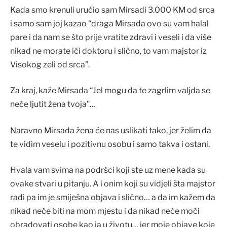
Kada smo krenuli uručio sam Mirsadi 3.000 KM od srca
i samo sam joj kazao “draga Mirsada ovo su vam halal
pare i da nam se što prije vratite zdravi i veseli i da više
nikad ne morate ići doktoru i slično, to vam majstor iz
Visokog zeli od srca”.
Za kraj, kaže Mirsada “Jel mogu da te zagrlim valjda se
neće ljutit žena tvoja”…
Naravno Mirsada žena će nas uslikati tako, jer želim da
te vidim veselu i pozitivnu osobu i samo takva i ostani.
Hvala vam svima na podršci koji ste uz mene kada su
ovake stvari u pitanju. A i onim koji su vidjeli šta majstor
radi pa im je smiješna objava i slično… a da im kažem da
nikad neće biti na mom mjestu i da nikad neće moći
obradovati osobe kao ja u životu… jer moje objave koje