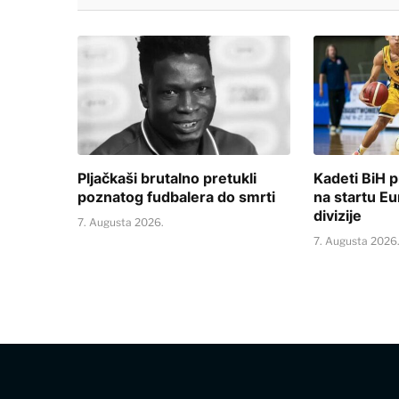
Pljačkaši brutalno pretukli
Kadeti BiH p
poznatog fudbalera do smrti
na startu E
divizije
7. Augusta 2026.
7. Augusta 2026