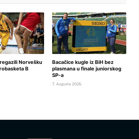
regazili Norvešku
Bacačice kugle iz BiH bez
urobasketa B
plasmana u finale juniorskog
SP-a
.
7. Augusta 2026.