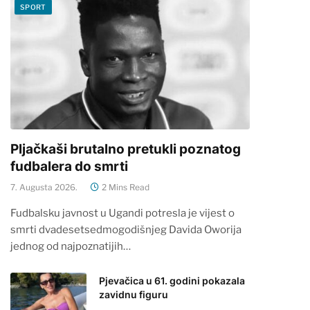
SPORT
Pljačkaši brutalno pretukli poznatog
fudbalera do smrti
7. Augusta 2026.
2 Mins Read
Fudbalsku javnost u Ugandi potresla je vijest o
smrti dvadesetsedmogodišnjeg Davida Oworija
jednog od najpoznatijih…
Pjevačica u 61. godini pokazala
zavidnu figuru