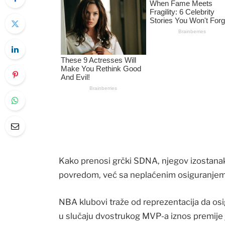
Kako prenosi grčki SDNA, njegov izostanak
povredom, već sa neplaćenim osiguranjem
NBA klubovi traže od reprezentacija da osig
u slučaju dvostrukog MVP-a iznos premije j