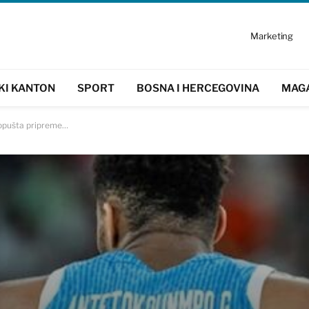
Marketing
KI KANTON
SPORT
BOSNA I HERCEGOVINA
MAG
ropušta pripreme…