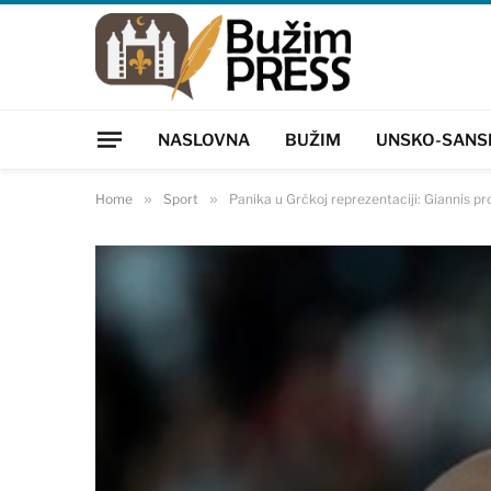
NASLOVNA
BUŽIM
UNSKO-SANS
Home
»
Sport
»
Panika u Grčkoj reprezentaciji: Giannis p