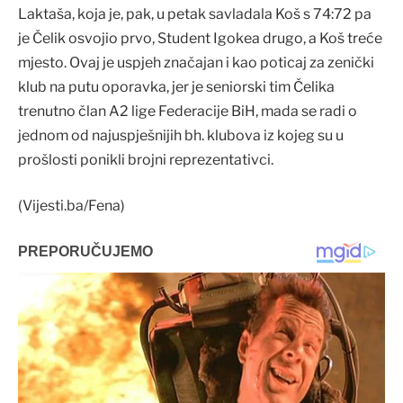
Laktaša, koja je, pak, u petak savladala Koš s 74:72 pa
je Čelik osvojio prvo, Student Igokea drugo, a Koš treće
mjesto. Ovaj je uspjeh značajan i kao poticaj za zenički
klub na putu oporavka, jer je seniorski tim Čelika
trenutno član A2 lige Federacije BiH, mada se radi o
jednom od najuspješnijih bh. klubova iz kojeg su u
prošlosti ponikli brojni reprezentativci.
(Vijesti.ba/Fena)