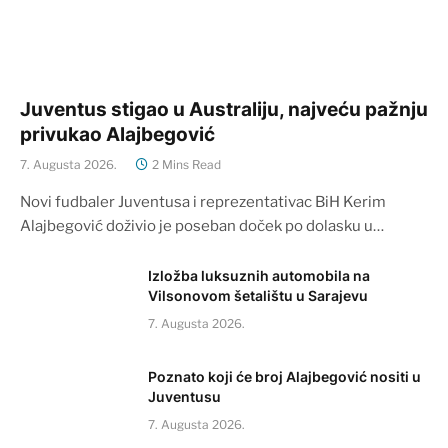
Juventus stigao u Australiju, najveću pažnju
privukao Alajbegović
7. Augusta 2026.
2 Mins Read
Novi fudbaler Juventusa i reprezentativac BiH Kerim
Alajbegović doživio je poseban doček po dolasku u…
Izložba luksuznih automobila na
Vilsonovom šetalištu u Sarajevu
7. Augusta 2026.
Poznato koji će broj Alajbegović nositi u
Juventusu
7. Augusta 2026.