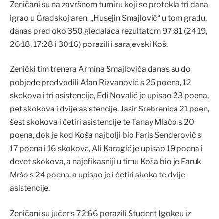
Zeničani su na završnom turniru koji se protekla tri dana
igrao u Gradskoj areni „Husejin Smajlović“ u tom gradu,
danas pred oko 350 gledalaca rezultatom 97:81 (24:19,
26:18, 17:28 i 30:16) porazili i sarajevski Koš.
Zenički tim trenera Armina Smajlovića danas su do
pobjede predvodili Afan Rizvanović s 25 poena, 12
skokova i tri asistencije, Edi Novalić je upisao 23 poena,
pet skokova i dvije asistencije, Jasir Srebrenica 21 poen,
šest skokova i četiri asistencije te Tanay Mlaćo s 20
poena, dok je kod Koša najbolji bio Faris Šenderović s
17 poena i 16 skokova, Ali Karagić je upisao 19 poena i
devet skokova, a najefikasniji u timu Koša bio je Faruk
Mršo s 24 poena, a upisao je i četiri skoka te dvije
asistencije.
Zeničani su jučer s 72:66 porazili Student Igokeu iz