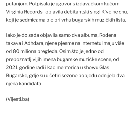
putanjom. Potpisala je ugovor s izdavačkom kućom
Virginia Records i objavila debitantski singl K’vo ne chu,
koji je sedmicama bio pri vrhu bugarskih muzičkih lista.
Iako je do sada objavila samo dva albuma, Rodena
takava i Adhdara, njene pjesme na internetu imaju više
od 80 miliona pregleda. Osim što je jedno od
prepoznatljivijih imena bugarske muzičke scene, od
2021. godine radi i kao mentorica u showu Glas
Bugarske, gdje su u četiri sezone pobjedu odnijela dva
njena kandidata.
(Vijesti.ba)