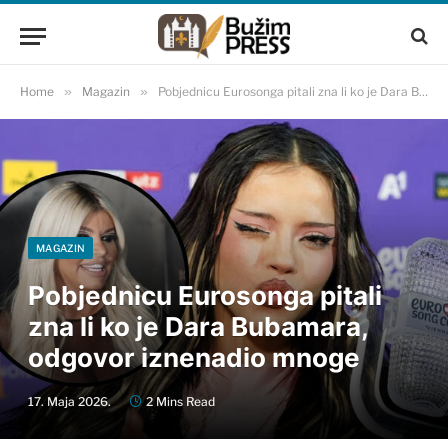
Home
»
Magazin
»
Pobjednicu Eurosonga pitali zna li ko je Dara Bubamara, odgovor iznenadio mnoge
MAGAZIN
Pobjednicu Eurosonga pitali
zna li ko je Dara Bubamara,
odgovor iznenadio mnoge
17. Maja 2026.
2 Mins Read