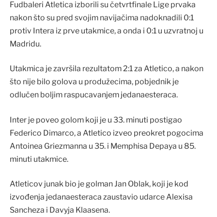
Fudbaleri Atletica izborili su četvrtfinale Lige prvaka
nakon što su pred svojim navijačima nadoknadili 0:1
protiv Intera iz prve utakmice, a onda i 0:1 u uzvratnoj u
Madridu.
Utakmica je završila rezultatom 2:1 za Atletico, a nakon
što nije bilo golova u produžecima, pobjednik je
odlučen boljim raspucavanjem jedanaesteraca.
Inter je poveo golom koji je u 33. minuti postigao
Federico Dimarco, a Atletico izveo preokret pogocima
Antoinea Griezmanna u 35. i Memphisa Depaya u 85.
minuti utakmice.
Atleticov junak bio je golman Jan Oblak, koji je kod
izvođenja jedanaesteraca zaustavio udarce Alexisa
Sancheza i Davyja Klaasena.