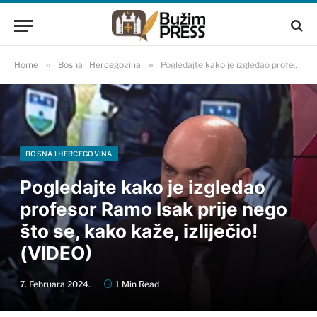
Home
»
Bosna i Hercegovina
»
Pogledajte kako je izgledao profesor Ramo Isak prije nego što se, kako kaže, izliječio! (VIDEO)
BOSNA I HERCEGOVINA
Pogledajte kako je izgledao
profesor Ramo Isak prije nego
što se, kako kaže, izliječio!
(VIDEO)
7. Februara 2024.
1 Min Read