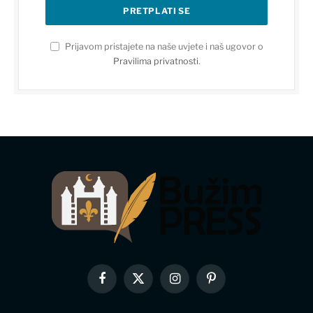
Prijavom pristajete na naše uvjete i naš ugovor o
Pravilima privatnosti
.
Facebook
X
Instagram
Pinterest
(Twitter)