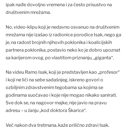
ipak nađe dovoljno vremena i za često prisustvo na
društvenim mrežama.
No, video-klipu koji je nedavno osvanuo na društvenim
mrežama nije izašao iz radionice porodice Isak, nego ga
je, na radost brojnih njihovih poklonika i koalicijskih
partnera poklonika, postavio neko ko je dobro upoznat
sa karijerom ovog, po vlastitom priznanju, „giganta“.
Na videu Ramo Isak, koji je predstavljen kao „profesor“
i koji ne liči na sebe sadašnjeg, iskreno govori o
ozbiljnim zdravstvenim tegobama sa kojima se
godinama suočavao i koje nije mogao nikako sanirati.
Sve dok se, na nagovor majke, nije javio na pravu
adresu – u Janju „kod doktora Škarice“.
Već nakon dva tretmana, kaže prilično zdravi Isak,