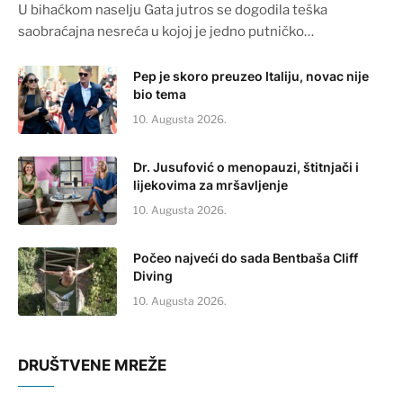
U bihaćkom naselju Gata jutros se dogodila teška
saobraćajna nesreća u kojoj je jedno putničko…
Pep je skoro preuzeo Italiju, novac nije
bio tema
10. Augusta 2026.
Dr. Jusufović o menopauzi, štitnjači i
lijekovima za mršavljenje
10. Augusta 2026.
Počeo najveći do sada Bentbaša Cliff
Diving
10. Augusta 2026.
DRUŠTVENE MREŽE