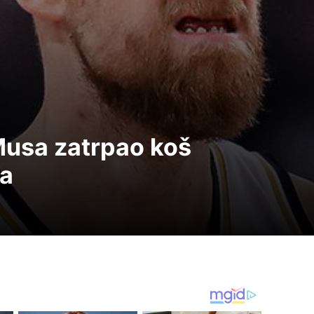
Musa zatrpao koš
ha