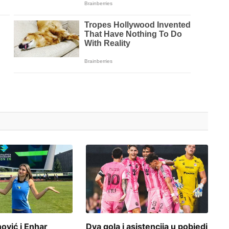
vić i Enhar
Dva gola i asistencija u pobjedi