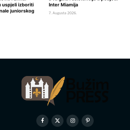
uspjeli izboriti
Inter Miamija
nale juniorskog
7. Augusta 2026.
.
Facebook
X
Instagram
Pinterest
(Twitter)