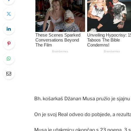
Bh. košarkaš Džanan Musa pružio je sjajnu 
On je svoj Real odveo do pobjede, a rezultat
Musa je utakmicu okončao s 23 poena, 3 sko