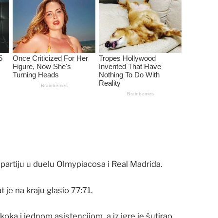
partiju u duelu Olmypiacosa i Real Madrida.
 je na kraju glasio 77:71.
ka i jednom asistencijom, a iz igre je šutirao