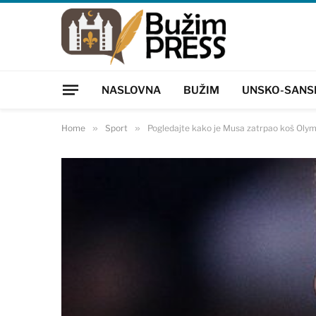
NASLOVNA
BUŽIM
UNSKO-SANS
Home
»
Sport
»
Pogledajte kako je Musa zatrpao koš Oly