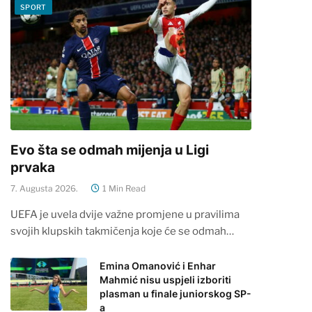
SPORT
Evo šta se odmah mijenja u Ligi
prvaka
7. Augusta 2026.
1 Min Read
UEFA je uvela dvije važne promjene u pravilima
svojih klupskih takmičenja koje će se odmah…
Emina Omanović i Enhar
Mahmić nisu uspjeli izboriti
plasman u finale juniorskog SP-
a