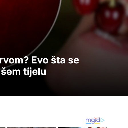
 crvom? Evo šta se
šem tijelu