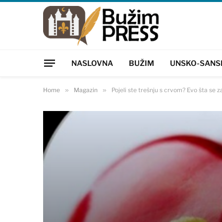
NASLOVNA
BUŽIM
UNSKO-SANS
Home
»
Magazin
»
Pojeli ste trešnju s crvom? Evo šta se 