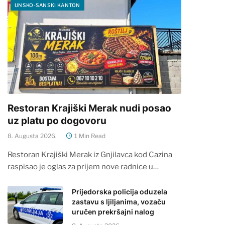
UNSKO-SANSKI KANTON
Restoran Krajiški Merak nudi posao
uz platu po dogovoru
8. Augusta 2026.
1 Min Read
Restoran Krajiški Merak iz Gnjilavca kod Cazina
raspisao je oglas za prijem nove radnice u…
Prijedorska policija oduzela
zastavu s ljiljanima, vozaču
uručen prekršajni nalog