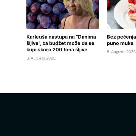
Karleuša nastupa na “Danima
Bez pečenja
šljive”, za budžet može da se
puno muke
kupi skoro 200 tona šljive
8. Augusta 2026
8. Augusta 2026.