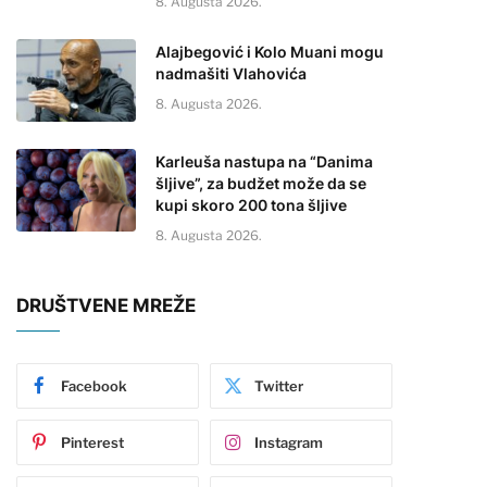
8. Augusta 2026.
Alajbegović i Kolo Muani mogu
nadmašiti Vlahovića
8. Augusta 2026.
Karleuša nastupa na “Danima
šljive”, za budžet može da se
kupi skoro 200 tona šljive
8. Augusta 2026.
DRUŠTVENE MREŽE
Facebook
Twitter
Pinterest
Instagram