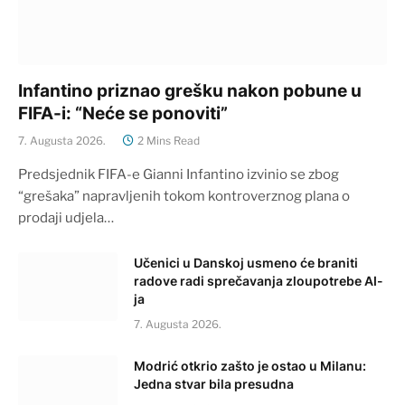
Infantino priznao grešku nakon pobune u
FIFA-i: “Neće se ponoviti”
7. Augusta 2026.
2 Mins Read
Predsjednik FIFA-e Gianni Infantino izvinio se zbog
“grešaka” napravljenih tokom kontroverznog plana o
prodaji udjela…
Učenici u Danskoj usmeno će braniti
radove radi sprečavanja zloupotrebe AI-
ja
7. Augusta 2026.
Modrić otkrio zašto je ostao u Milanu:
Jedna stvar bila presudna