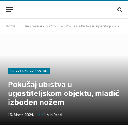
Home
»
Unsko-sanski kanton
»
Pokušaj ubistva u ugostiteljskom objektu, mladić izboden nožem
UNSKO-SANSKI KANTON
Pokušaj ubistva u
ugostiteljskom objektu, mladić
izboden nožem
15. Marta 2024.
1 Min Read