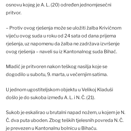
osnovu kojeg je A. L. (20) određen jednomjesečni
pritvor.
– Protiv ovog rješenja može se uložiti žalba Krivičnom
vijeću ovog suda u roku od 24 sata od dana prijema
rješenja, uz napomenu da žalba ne zadržava izvršenje
ovog rješenja – naveli su iz Kantonalnog suda Bihać.
Mladić je pritvoren nakon teškog nasilja koje se
dogodilo u subotu, 9. marta, u večernjim satima.
U jednom ugostiteljskom objektu u Velikoj Kladuši
došlo je do sukoba između A. L. i N. Č. (21).
Sukob je eskalirao u brutalni napad nožem, u kojem je N.
Č. dva puta uboden. Zbog teških tjelesnih povreda N. Č.
je prevezen u Kantonalnu bolnicu u Bihaću.