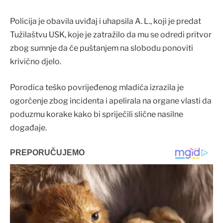
Policija je obavila uviđaj i uhapsila A. L., koji je predat
Tužilaštvu USK, koje je zatražilo da mu se odredi pritvor
zbog sumnje da će puštanjem na slobodu ponoviti
krivično djelo.
Porodica teško povrijeđenog mladića izrazila je
ogorčenje zbog incidenta i apelirala na organe vlasti da
poduzmu korake kako bi spriječili slične nasilne
događaje.