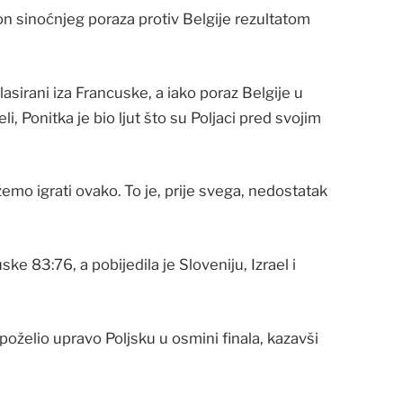
on sinoćnjeg poraza protiv Belgije rezultatom
asirani iza Francuske, a iako poraz Belgije u
i, Ponitka je bio ljut što su Poljaci pred svojim
žemo igrati ovako. To je, prije svega, nedostatak
ske 83:76, a pobijedila je Sloveniju, Izrael i
 poželio upravo Poljsku u osmini finala, kazavši