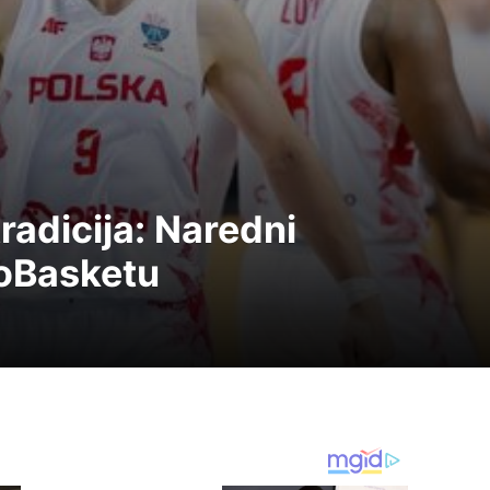
radicija: Naredni
roBasketu