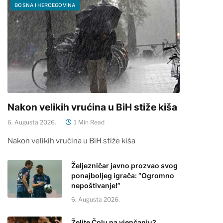
BOSNA I HERCEGOVINA
Nakon velikih vrućina u BiH stiže kiša
6. Augusta 2026.
1 Min Read
Nakon velikih vrućina u BiH stiže kiša
Željezničar javno prozvao svog
ponajboljeg igrača: “Ogromno
nepoštivanje!”
6. Augusta 2026.
Želite Čolu na vjenčanju?