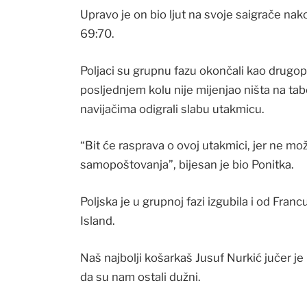
Upravo je on bio ljut na svoje saigrače nak
69:70.
Poljaci su grupnu fazu okončali kao drugopl
posljednjem kolu nije mijenjao ništa na tabel
navijačima odigrali slabu utakmicu.
“Bit će rasprava o ovoj utakmici, jer ne mo
samopoštovanja”, bijesan je bio Ponitka.
Poljska je u grupnoj fazi izgubila i od Francu
Island.
Naš najbolji košarkaš Jusuf Nurkić jučer je
da su nam ostali dužni.