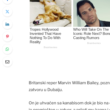
Britanski reper Marvin William Bailey, pozna
zatvoru u Dubaiju.
On je uhvaćen sa kanabisom dok je bio na
je premješten u zatvor, a prijeti mu kazna i 