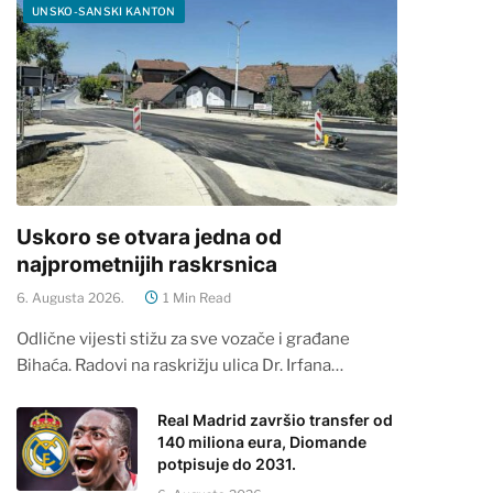
UNSKO-SANSKI KANTON
Uskoro se otvara jedna od
najprometnijih raskrsnica
6. Augusta 2026.
1 Min Read
Odlične vijesti stižu za sve vozače i građane
Bihaća. Radovi na raskrižju ulica Dr. Irfana…
Real Madrid završio transfer od
140 miliona eura, Diomande
potpisuje do 2031.