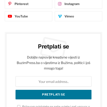
Pinterest
Instagram
YouTube
Vimeo
Pretplati se
Dobijte najnovije kreativne vijesti iz
BuzimPress.ba o vijestima iz Bužima, politici i još
mnogo toga!
Prijavom pristajete na naše uvjete i naš ugovor o