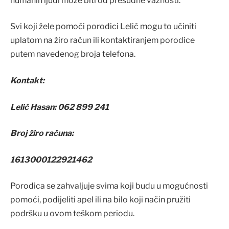
humanih ljudi može biti od presudne važnosti.
Svi koji žele pomoći porodici Lelić mogu to učiniti
uplatom na žiro račun ili kontaktiranjem porodice
putem navedenog broja telefona.
Kontakt:
Lelić Hasan: 062 899 241
Broj žiro računa:
1613000122921462
Porodica se zahvaljuje svima koji budu u mogućnosti
pomoći, podijeliti apel ili na bilo koji način pružiti
podršku u ovom teškom periodu.