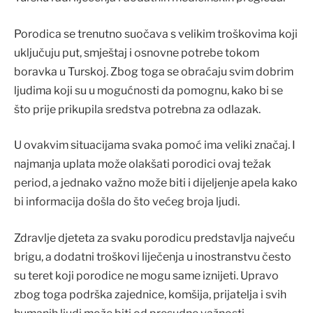
Porodica se trenutno suočava s velikim troškovima koji
uključuju put, smještaj i osnovne potrebe tokom
boravka u Turskoj. Zbog toga se obraćaju svim dobrim
ljudima koji su u mogućnosti da pomognu, kako bi se
što prije prikupila sredstva potrebna za odlazak.
U ovakvim situacijama svaka pomoć ima veliki značaj. I
najmanja uplata može olakšati porodici ovaj težak
period, a jednako važno može biti i dijeljenje apela kako
bi informacija došla do što većeg broja ljudi.
Zdravlje djeteta za svaku porodicu predstavlja najveću
brigu, a dodatni troškovi liječenja u inostranstvu često
su teret koji porodice ne mogu same iznijeti. Upravo
zbog toga podrška zajednice, komšija, prijatelja i svih