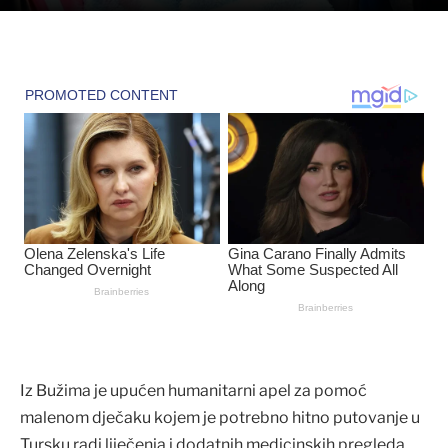
Iz Bužima je upućen humanitarni apel za pomoć
malenom dječaku kojem je potrebno hitno putovanje u
Tursku radi liječenja i dodatnih medicinskih pregleda.