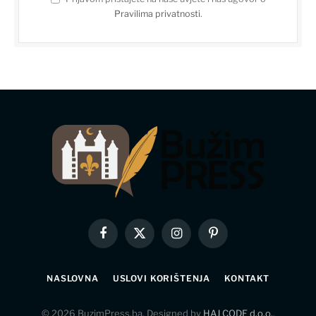
Pravilima privatnosti
.
Facebook
X
Instagram
Pinterest
(Twitter)
NASLOVNA
USLOVI KORIŠTENJA
KONTAKT
© 2026 BuzimPress.ba. Designed by
HAJ CODE d.o.o.
.