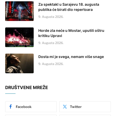
Za spektakl u Sarajevu 18. augusta
publika će birati dio repertoara
9. Augusta 2026.
Horde zla neće u Mostar, uputili oštru
kritiku Upravi
9. Augusta 2026.
Dosta mi je svega, nemam više snage
9. Augusta 2026.
DRUŠTVENE MREŽE
Facebook
Twitter