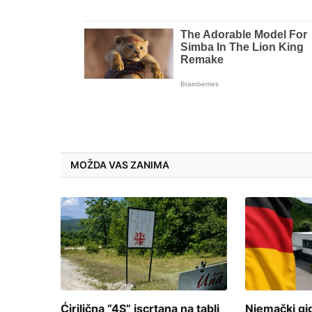
MOŽDA VAS ZANIMA
Ćirilična “4S” iscrtana na tabli
Njemački gig