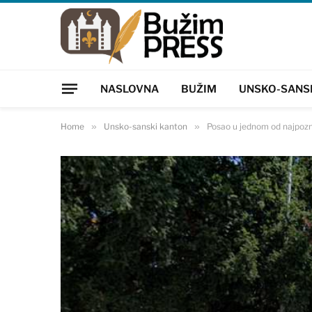
NASLOVNA
BUŽIM
UNSKO-SANS
Home
»
Unsko-sanski kanton
»
Posao u jednom od najpozna