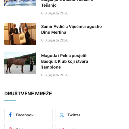
Tešanjci
6. Augusta 2026.
Samir Avdić u Vijećnici ugostio
Dinu Merlina
6. Augusta 2026.
Magoda i Pekić posjetili
Basquil: Klub koji stvara
šampione
6. Augusta 2026.
DRUŠTVENE MREŽE
Facebook
Twitter