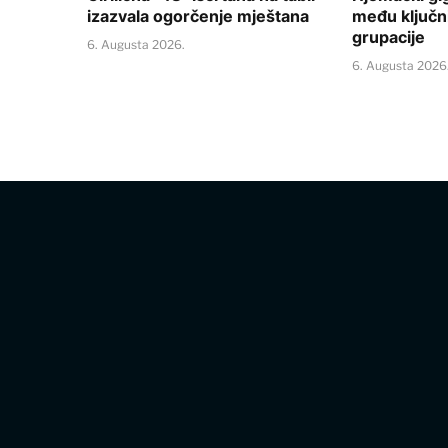
izazvala ogorčenje mještana
među ključ
grupacije
6. Augusta 2026.
6. Augusta 2026