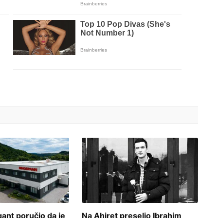
ant poručio da je
Na Ahiret preselio Ibrahim