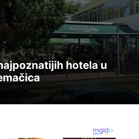
ajpoznatijih hotela u
remačica