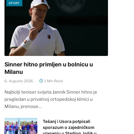
SPORT
Sinner hitno primljen u bolnicu u
Milanu
6. Augusta 2026.
1 Min Read
Najbolji teniser svijeta Jannik Sinner hitno je
pregledan u privatnoj ortopedskoj klinici u
Milanu, prenose…
Tešanj i Usora potpisali
sporazum o zajedničkom
ulaganju u Stadion Jošik u