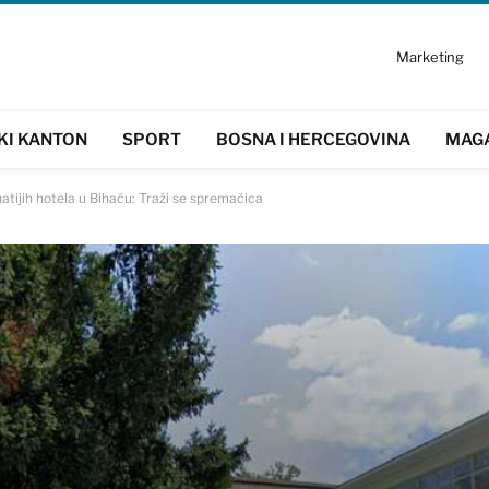
Marketing
KI KANTON
SPORT
BOSNA I HERCEGOVINA
MAG
tijih hotela u Bihaću: Traži se spremačica