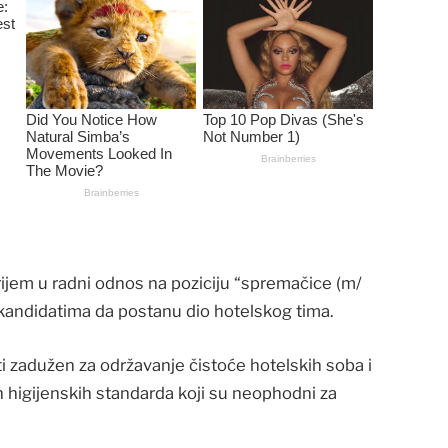
prijem u radni odnos na poziciju “spremačice (m/
m kandidatima da postanu dio hotelskog tima.
ti zadužen za održavanje čistoće hotelskih soba i
ih higijenskih standarda koji su neophodni za