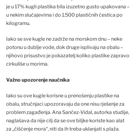
je u 17% kugli plastika bila izuzetno gusto upakovana –
u nekim slučajevima i do 1.500 plastičnih čestica po
kilogramu.
Iako se sve kugle ne zadrže na morskom dnu – neke
potonu u dublje vode, dok druge isplivaju na obalu –
njihovo prisustvo je pokazatelj koliko plastike zapravo
cirkuliše u morima.
Važno upozorenje naučnika
Iako su ove kugle korisne u prenošenju plastike na
obalu, stručnjaci upozoravaju da one nisu rješenje za
problem zagađenja. Ana Sančez-Vidal, autorka studije,
naglašava da nije cilj da se ove biljke koriste kao alat
za „čišćenje mora“, niti da ih treba uklanjati s plaža.