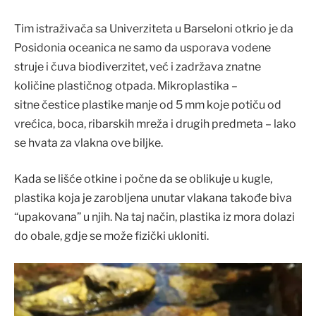
Tim istraživača sa Univerziteta u Barseloni otkrio je da
Posidonia oceanica ne samo da usporava vodene
struje i čuva biodiverzitet, već i zadržava znatne
količine plastičnog otpada. Mikroplastika –
sitne čestice plastike manje od 5 mm koje potiču od
vrećica, boca, ribarskih mreža i drugih predmeta – lako
se hvata za vlakna ove biljke.
Kada se lišće otkine i počne da se oblikuje u kugle,
plastika koja je zarobljena unutar vlakana takođe biva
“upakovana” u njih. Na taj način, plastika iz mora dolazi
do obale, gdje se može fizički ukloniti.