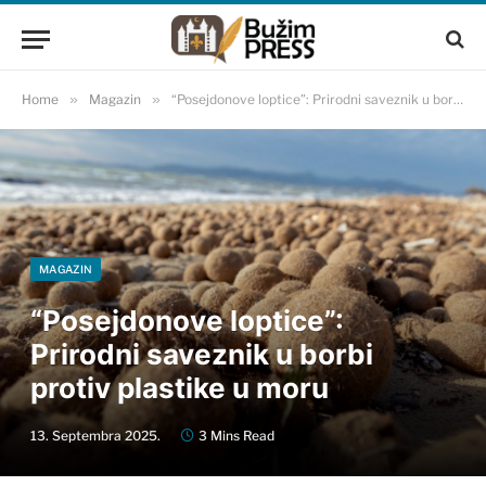
Home
»
Magazin
»
“Posejdonove loptice”: Prirodni saveznik u borbi protiv plastike u moru
MAGAZIN
“Posejdonove loptice”:
Prirodni saveznik u borbi
protiv plastike u moru
13. Septembra 2025.
3 Mins Read