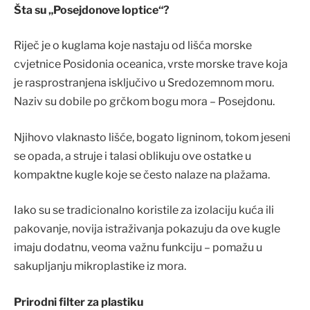
Šta su „Posejdonove loptice“?
Riječ je o kuglama koje nastaju od lišća morske
cvjetnice Posidonia oceanica, vrste morske trave koja
je rasprostranjena isključivo u Sredozemnom moru.
Naziv su dobile po grčkom bogu mora – Posejdonu.
Njihovo vlaknasto lišće, bogato ligninom, tokom jeseni
se opada, a struje i talasi oblikuju ove ostatke u
kompaktne kugle koje se često nalaze na plažama.
Iako su se tradicionalno koristile za izolaciju kuća ili
pakovanje, novija istraživanja pokazuju da ove kugle
imaju dodatnu, veoma važnu funkciju – pomažu u
sakupljanju mikroplastike iz mora.
Prirodni filter za plastiku