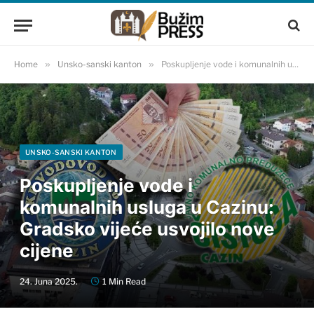
Home
»
Unsko-sanski kanton
»
Poskupljenje vode i komunalnih usluga u Cazinu: Gradsko vijeće usvojilo nove cijene
UNSKO-SANSKI KANTON
Poskupljenje vode i
komunalnih usluga u Cazinu:
Gradsko vijeće usvojilo nove
cijene
24. Juna 2025.
1 Min Read