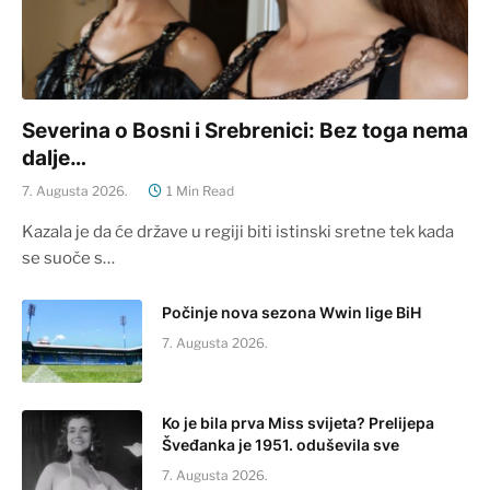
Severina o Bosni i Srebrenici: Bez toga nema
dalje…
7. Augusta 2026.
1 Min Read
Kazala je da će države u regiji biti istinski sretne tek kada
se suoče s…
Počinje nova sezona Wwin lige BiH
7. Augusta 2026.
Ko je bila prva Miss svijeta? Prelijepa
Šveđanka je 1951. oduševila sve
7. Augusta 2026.