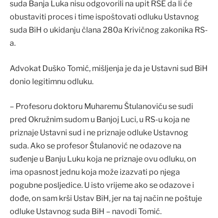
suda Banja Luka nisu odgovorili na upit RSE da li će
obustaviti proces i time ispoštovati odluku Ustavnog
suda BiH o ukidanju člana 280a Krivičnog zakonika RS-
a.
Advokat Duško Tomić, mišljenja je da je Ustavni sud BiH
donio legitimnu odluku.
– Profesoru doktoru Muharemu Štulanoviću se sudi
pred Okružnim sudom u Banjoj Luci, u RS-u koja ne
priznaje Ustavni sud i ne priznaje odluke Ustavnog
suda. Ako se profesor Štulanović ne odazove na
suđenje u Banju Luku koja ne priznaje ovu odluku, on
ima opasnost jednu koja može izazvati po njega
pogubne posljedice. U isto vrijeme ako se odazove i
dođe, on sam krši Ustav BiH, jer na taj način ne poštuje
odluke Ustavnog suda BiH – navodi Tomić.