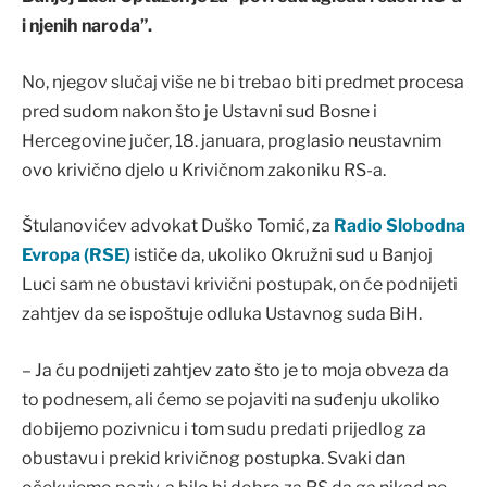
i njenih naroda”.
No, njegov slučaj više ne bi trebao biti predmet procesa
pred sudom nakon što je Ustavni sud Bosne i
Hercegovine jučer, 18. januara, proglasio neustavnim
ovo krivično djelo u Krivičnom zakoniku RS-a.
Štulanovićev advokat Duško Tomić, za
Radio Slobodna
Evropa (RSE)
ističe da, ukoliko Okružni sud u Banjoj
Luci sam ne obustavi krivični postupak, on će podnijeti
zahtjev da se ispoštuje odluka Ustavnog suda BiH.
– Ja ću podnijeti zahtjev zato što je to moja obveza da
to podnesem, ali ćemo se pojaviti na suđenju ukoliko
dobijemo pozivnicu i tom sudu predati prijedlog za
obustavu i prekid krivičnog postupka. Svaki dan