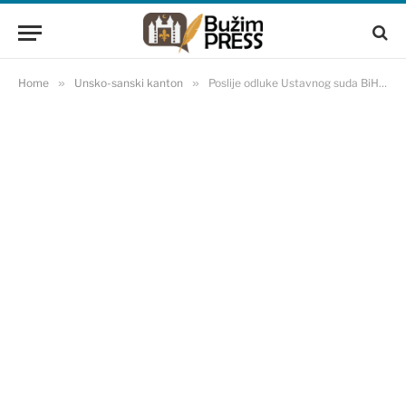
Home
»
Unsko-sanski kanton
»
Poslije odluke Ustavnog suda BiH imam Muharem Štulanović iz Bihaća ne bi trebao odgovarati za uvredu RS-a