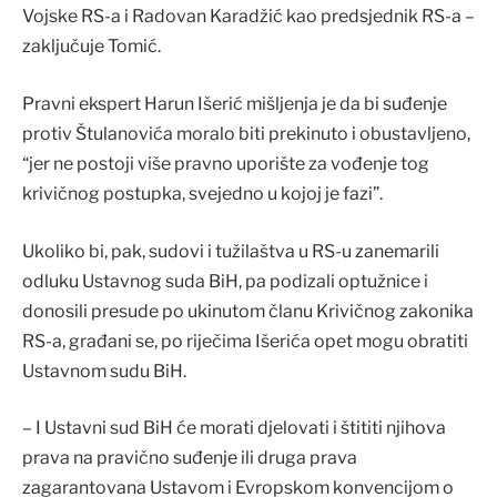
Vojske RS-a i Radovan Karadžić kao predsjednik RS-a –
zaključuje Tomić.
Pravni ekspert Harun Išerić mišljenja je da bi suđenje
protiv Štulanovića moralo biti prekinuto i obustavljeno,
“jer ne postoji više pravno uporište za vođenje tog
krivičnog postupka, svejedno u kojoj je fazi”.
Ukoliko bi, pak, sudovi i tužilaštva u RS-u zanemarili
odluku Ustavnog suda BiH, pa podizali optužnice i
donosili presude po ukinutom članu Krivičnog zakonika
RS-a, građani se, po riječima Išerića opet mogu obratiti
Ustavnom sudu BiH.
– I Ustavni sud BiH će morati djelovati i štititi njihova
prava na pravično suđenje ili druga prava
zagarantovana Ustavom i Evropskom konvencijom o