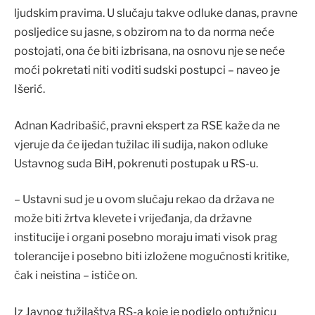
ljudskim pravima. U slučaju takve odluke danas, pravne
posljedice su jasne, s obzirom na to da norma neće
postojati, ona će biti izbrisana, na osnovu nje se neće
moći pokretati niti voditi sudski postupci – naveo je
Išerić.
Adnan Kadribašić, pravni ekspert za RSE kaže da ne
vjeruje da će ijedan tužilac ili sudija, nakon odluke
Ustavnog suda BiH, pokrenuti postupak u RS-u.
– Ustavni sud je u ovom slučaju rekao da država ne
može biti žrtva klevete i vrijeđanja, da državne
institucije i organi posebno moraju imati visok prag
tolerancije i posebno biti izložene mogućnosti kritike,
čak i neistina – ističe on.
Iz Javnog tužilaštva RS-a koje je podiglo optužnicu