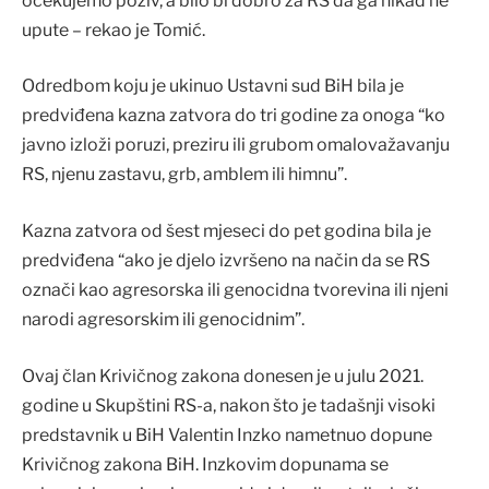
očekujemo poziv, a bilo bi dobro za RS da ga nikad ne
upute – rekao je Tomić.
Odredbom koju je ukinuo Ustavni sud BiH bila je
predviđena kazna zatvora do tri godine za onoga “ko
javno izloži poruzi, preziru ili grubom omalovažavanju
RS, njenu zastavu, grb, amblem ili himnu”.
Kazna zatvora od šest mjeseci do pet godina bila je
predviđena “ako je djelo izvršeno na način da se RS
označi kao agresorska ili genocidna tvorevina ili njeni
narodi agresorskim ili genocidnim”.
Ovaj član Krivičnog zakona donesen je u julu 2021.
godine u Skupštini RS-a, nakon što je tadašnji visoki
predstavnik u BiH Valentin Inzko nametnuo dopune
Krivičnog zakona BiH. Inzkovim dopunama se