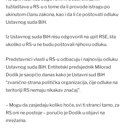
tužilaštava u RS-u o tome da li provode istragu po
ukinutom članu zakona, kao i da li će poštovati odluku
Ustavnog suda BiH.
Iz Ustavnog suda BiH nisu odgovorili na upit RSE, šta
ukoliko u RS-u ne budu poštovali njihovu odluku.
Predstavnici vlasti u RS-u odbacuju i najnoviju odluku
Ustavnog suda BiH. Entitetski predsjednik Milorad
Dodik je saopćio danas kako je Ustavni sud BiH
“zvanično strana politička organizacija, čije odluke na
teritoriji RS nemaju nikakav značaj”.
– Mogu da zasjedaju koliko hoće, svi ti stranci tamo, za
RS oni ne postoje – poručio je Dodik u objavi na
mrežama.