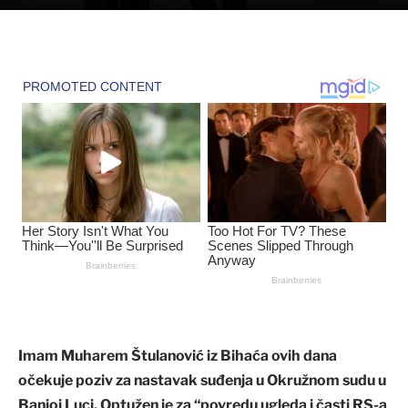
Imam Muharem Štulanović iz Bihaća ovih dana
očekuje poziv za nastavak suđenja u Okružnom sudu u
Banjoj Luci. Optužen je za “povredu ugleda i časti RS-a