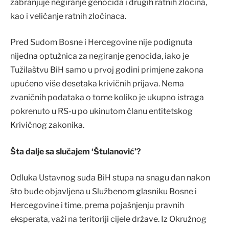
zabranjuje negiranje genocida i drugih ratnih zločina,
kao i veličanje ratnih zločinaca.
Pred Sudom Bosne i Hercegovine nije podignuta
nijedna optužnica za negiranje genocida, iako je
Tužilaštvu BiH samo u prvoj godini primjene zakona
upućeno više desetaka krivičnih prijava. Nema
zvaničnih podataka o tome koliko je ukupno istraga
pokrenuto u RS-u po ukinutom članu entitetskog
Krivičnog zakonika.
Šta dalje sa slučajem ‘Štulanović’?
Odluka Ustavnog suda BiH stupa na snagu dan nakon
što bude objavljena u Službenom glasniku Bosne i
Hercegovine i time, prema pojašnjenju pravnih
eksperata, važi na teritoriji cijele države. Iz Okružnog