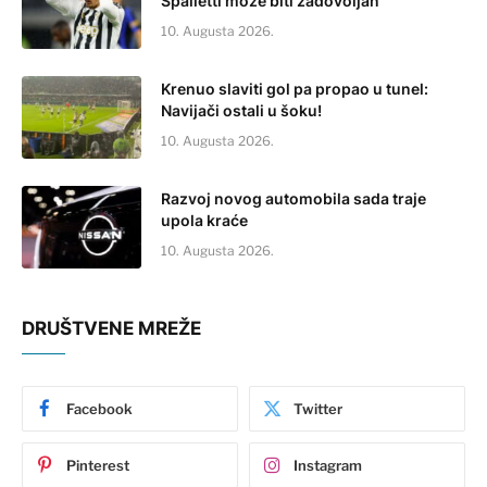
Spalletti može biti zadovoljan
10. Augusta 2026.
Krenuo slaviti gol pa propao u tunel:
Navijači ostali u šoku!
10. Augusta 2026.
Razvoj novog automobila sada traje
upola kraće
10. Augusta 2026.
DRUŠTVENE MREŽE
Facebook
Twitter
Pinterest
Instagram