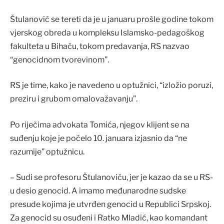
Štulanović se tereti da je u januaru prošle godine tokom
vjerskog obreda u kompleksu Islamsko-pedagoškog
fakulteta u Bihaću, tokom predavanja, RS nazvao
“genocidnom tvorevinom”.
RS je time, kako je navedeno u optužnici, “izložio poruzi,
preziru i grubom omalovažavanju”.
Po riječima advokata Tomića, njegov klijent se na
suđenju koje je počelo 10. januara izjasnio da “ne
razumije” optužnicu.
– Sudi se profesoru Štulanoviću, jer je kazao da se u RS-
u desio genocid. A imamo međunarodne sudske
presude kojima je utvrđen genocid u Republici Srpskoj.
Za genocid su osuđeni i Ratko Mladić, kao komandant