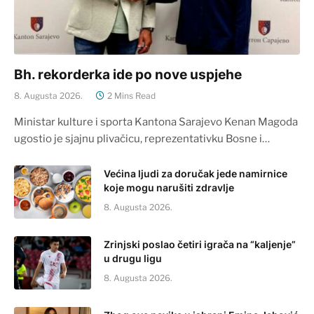
Bh. rekorderka ide po nove uspjehe
8. Augusta 2026.
2 Mins Read
Ministar kulture i sporta Kantona Sarajevo Kenan Magoda
ugostio je sjajnu plivačicu, reprezentativku Bosne i…
Većina ljudi za doručak jede namirnice
koje mogu narušiti zdravlje
8. Augusta 2026.
Zrinjski poslao četiri igrača na “kaljenje”
u drugu ligu
8. Augusta 2026.