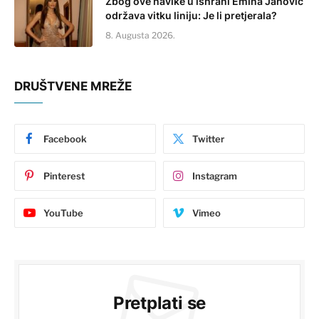
Zbog ove navike u ishrani Emina Jahović
održava vitku liniju: Je li pretjerala?
8. Augusta 2026.
DRUŠTVENE MREŽE
Facebook
Twitter
Pinterest
Instagram
YouTube
Vimeo
Pretplati se