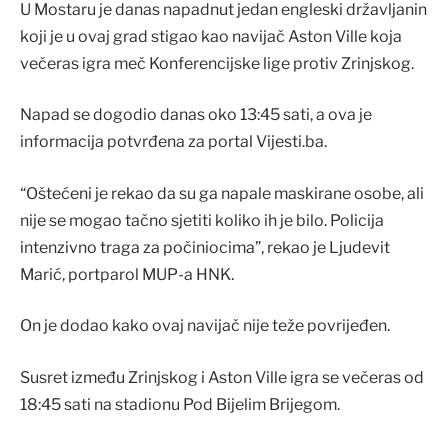
U Mostaru je danas napadnut jedan engleski državljanin
koji je u ovaj grad stigao kao navijač Aston Ville koja
večeras igra meč Konferencijske lige protiv Zrinjskog.
Napad se dogodio danas oko 13:45 sati, a ova je
informacija potvrđena za portal Vijesti.ba.
“Oštećeni je rekao da su ga napale maskirane osobe, ali
nije se mogao tačno sjetiti koliko ih je bilo. Policija
intenzivno traga za počiniocima”, rekao je Ljudevit
Marić, portparol MUP-a HNK.
On je dodao kako ovaj navijač nije teže povrijeđen.
Susret između Zrinjskog i Aston Ville igra se večeras od
18:45 sati na stadionu Pod Bijelim Brijegom.