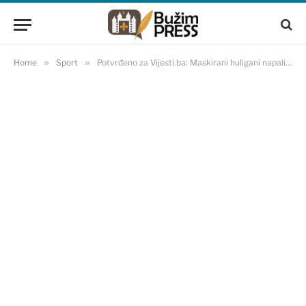
Home
»
Sport
»
Potvrđeno za Vijesti.ba: Maskirani huligani napali navijača Aston Ville u Mostaru