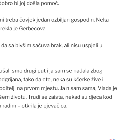
 dobro bi joj došla pomoć.
ni treba čovjek jedan ozbiljan gospodin. Neka
 rekla je Gerbecova.
da sa bivšim sačuva brak, ali nisu uspjeli u
kušali smo drugi put i ja sam se nadala zbog
dgrijana, tako da eto, neka su kćerke žive i
roditelji na prvom mjestu. Ja nisam sama, Vlada je
šem životu. Trudi se zaista, nekad su djeca kod
radim – otkrila je pjevačica.