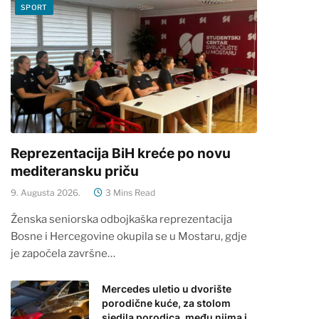
SPORT
Reprezentacija BiH kreće po novu
mediteransku priču
9. Augusta 2026.
3 Mins Read
Ženska seniorska odbojkaška reprezentacija
Bosne i Hercegovine okupila se u Mostaru, gdje
je započela završne…
Mercedes uletio u dvorište
porodične kuće, za stolom
sjedila porodica, među njima i