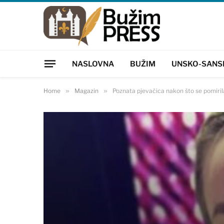
NASLOVNA
BUŽIM
UNSKO-SANS
Home
»
Magazin
»
Poznata pjevačica nakon što se pomiril