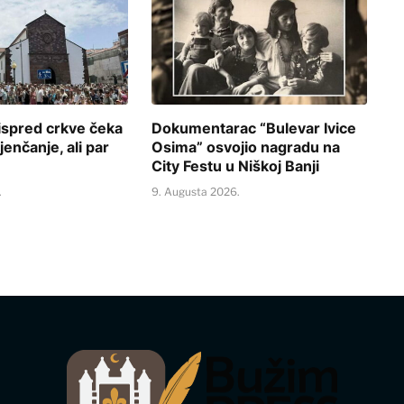
i ispred crkve čeka
Dokumentarac “Bulevar Ivice
enčanje, ali par
Osima” osvojio nagradu na
City Festu u Niškoj Banji
.
9. Augusta 2026.