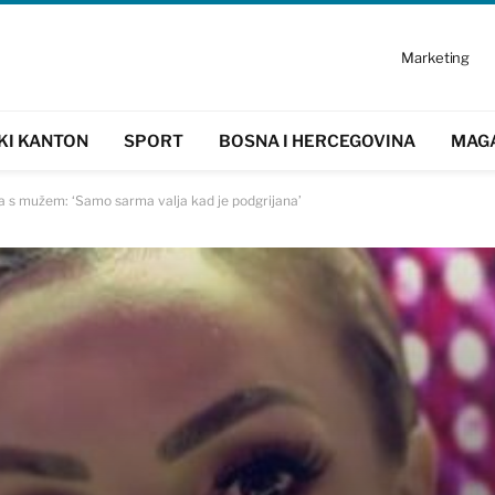
Marketing
KI KANTON
SPORT
BOSNA I HERCEGOVINA
MAG
a s mužem: ‘Samo sarma valja kad je podgrijana’