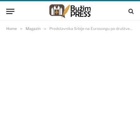
Home
»
Magazin
»
Predstavnika Srbije na Eurosongu po društvenim mrežama optužuju za pedofiliju