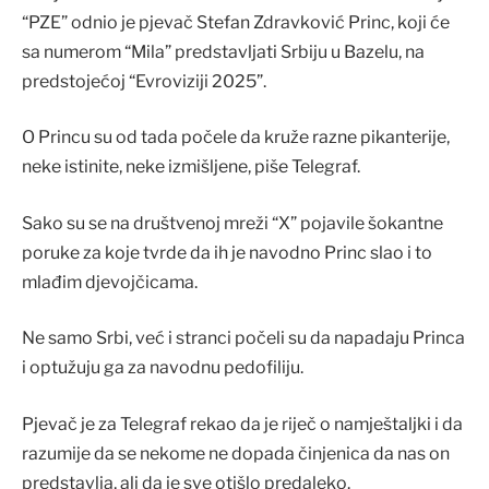
“PZE” odnio je pjevač Stefan Zdravković Princ, koji će
sa numerom “Mila” predstavljati Srbiju u Bazelu, na
predstojećoj “Evroviziji 2025”.
O Princu su od tada počele da kruže razne pikanterije,
neke istinite, neke izmišljene, piše Telegraf.
Sako su se na društvenoj mreži “X” pojavile šokantne
poruke za koje tvrde da ih je navodno Princ slao i to
mlađim djevojčicama.
Ne samo Srbi, već i stranci počeli su da napadaju Princa
i optužuju ga za navodnu pedofiliju.
Pjevač je za Telegraf rekao da je riječ o namještaljki i da
razumije da se nekome ne dopada činjenica da nas on
predstavlja, ali da je sve otišlo predaleko.