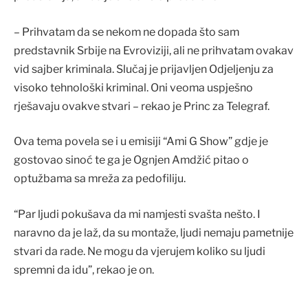
– Prihvatam da se nekom ne dopada što sam
predstavnik Srbije na Evroviziji, ali ne prihvatam ovakav
vid sajber kriminala. Slučaj je prijavljen Odjeljenju za
visoko tehnološki kriminal. Oni veoma uspješno
rješavaju ovakve stvari – rekao je Princ za Telegraf.
Ova tema povela se i u emisiji “Ami G Show” gdje je
gostovao sinoć te ga je Ognjen Amdžić pitao o
optužbama sa mreža za pedofiliju.
“Par ljudi pokušava da mi namjesti svašta nešto. I
naravno da je laž, da su montaže, ljudi nemaju pametnije
stvari da rade. Ne mogu da vjerujem koliko su ljudi
spremni da idu”, rekao je on.