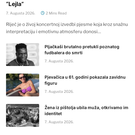
“Lejla”
7. Augusta 2026.
2 Mins Read
Riječ je o živoj koncertnoj izvedbi pjesme koja kroz snažnu
interpretaciju i emotivnu atmosferu donosi…
Pljačkaši brutalno pretukli poznatog
fudbalera do smrti
7. Augusta 2026.
Pjevačica u 61. godini pokazala zavidnu
figuru
7. Augusta 2026.
Žena iz pištolja ubila muža, otkrivamo im
identitet
7. Augusta 2026.