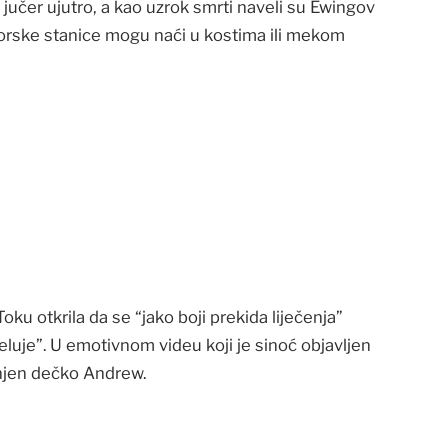
 jučer ujutro, a kao uzrok smrti naveli su Ewingov
morske stanice mogu naći u kostima ili mekom
u otkrila da se “jako boji prekida liječenja”
djeluje”. U emotivnom videu koji je sinoć objavljen
 njen dečko Andrew.