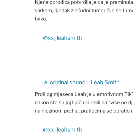
Njena porodica potvrdila je da je preminula
sarkom, rijedak zloćudni tumor čije se tu
tkivu.
@xx_leahsmith
♬ original sound – Leah Smith
Prošlog mjeseca Leah je u emotivnom TikTok
nakon što su joj liječnici rekli da “više ne 
na njezinom profilu, pratiocima se obratio
@xx_leahsmith