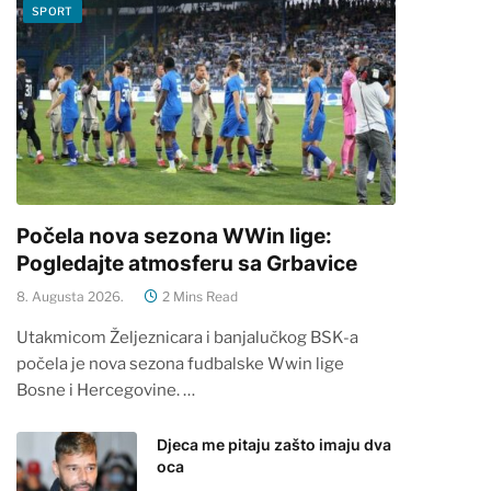
SPORT
Počela nova sezona WWin lige:
Pogledajte atmosferu sa Grbavice
8. Augusta 2026.
2 Mins Read
Utakmicom Željeznicara i banjalučkog BSK-a
počela je nova sezona fudbalske Wwin lige
Bosne i Hercegovine. …
Djeca me pitaju zašto imaju dva
oca