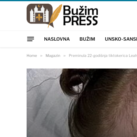
NASLOVNA
BUŽIM
UNSKO-SANS
Home
»
Magazin
»
Preminula 22-godišnja tiktokerica Lea