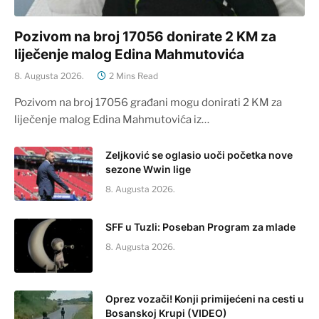
Pozivom na broj 17056 donirate 2 KM za
liječenje malog Edina Mahmutovića
8. Augusta 2026.
2 Mins Read
Pozivom na broj 17056 građani mogu donirati 2 KM za
liječenje malog Edina Mahmutovića iz…
Zeljković se oglasio uoči početka nove
sezone Wwin lige
8. Augusta 2026.
SFF u Tuzli: Poseban Program za mlade
8. Augusta 2026.
Oprez vozači! Konji primijećeni na cesti u
Bosanskoj Krupi (VIDEO)