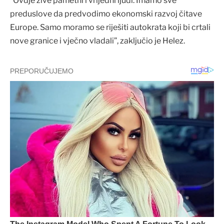
“Ovdje žive pametni i vrijedni ljudi. Imamo sve
preduslove da predvodimo ekonomski razvoj čitave
Europe. Samo moramo se riješiti autokrata koji bi crtali
nove granice i vječno vladali”, zaključio je Helez.