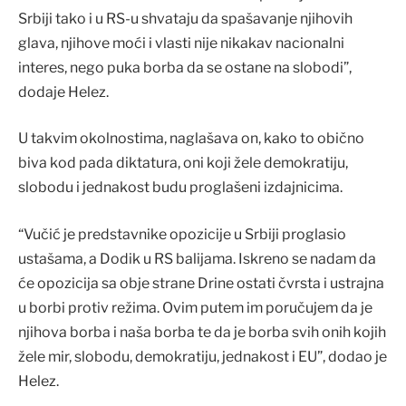
Srbiji tako i u RS-u shvataju da spašavanje njihovih
glava, njihove moći i vlasti nije nikakav nacionalni
interes, nego puka borba da se ostane na slobodi”,
dodaje Helez.
U takvim okolnostima, naglašava on, kako to obično
biva kod pada diktatura, oni koji žele demokratiju,
slobodu i jednakost budu proglašeni izdajnicima.
“Vučić je predstavnike opozicije u Srbiji proglasio
ustašama, a Dodik u RS balijama. Iskreno se nadam da
će opozicija sa obje strane Drine ostati čvrsta i ustrajna
u borbi protiv režima. Ovim putem im poručujem da je
njihova borba i naša borba te da je borba svih onih kojih
žele mir, slobodu, demokratiju, jednakost i EU”, dodao je
Helez.