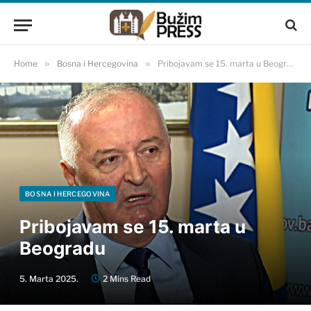
Home
»
Bosna i Hercegovina
»
Pribojavam se 15. marta u Beogradu
BOSNA I HERCEGOVINA
Pribojavam se 15. marta u
Beogradu
5. Marta 2025.
2 Mins Read