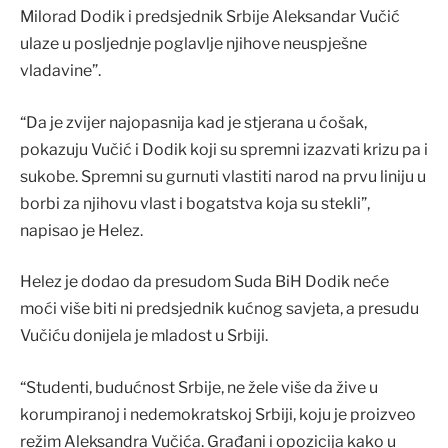
Milorad Dodik i predsjednik Srbije Aleksandar Vučić
ulaze u posljednje poglavlje njihove neuspješne
vladavine”.
“Da je zvijer najopasnija kad je stjerana u ćošak,
pokazuju Vučić i Dodik koji su spremni izazvati krizu pa i
sukobe. Spremni su gurnuti vlastiti narod na prvu liniju u
borbi za njihovu vlast i bogatstva koja su stekli”,
napisao je Helez.
Helez je dodao da presudom Suda BiH Dodik neće
moći više biti ni predsjednik kućnog savjeta, a presudu
Vučiću donijela je mladost u Srbiji.
“Studenti, budućnost Srbije, ne žele više da žive u
korumpiranoj i nedemokratskoj Srbiji, koju je proizveo
režim Aleksandra Vučića. Građani i opozicija kako u