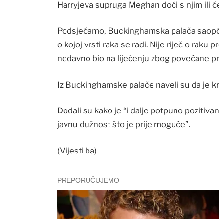
Harryjeva supruga Meghan doći s njim ili će 
Podsjećamo, Buckinghamska palača saopćila 
o kojoj vrsti raka se radi. Nije riječ o raku 
nedavno bio na liječenju zbog povećane pr
Iz Buckinghamske palače naveli su da je k
Dodali su kako je “i dalje potpuno pozitiva
javnu dužnost što je prije moguće”.
(Vijesti.ba)