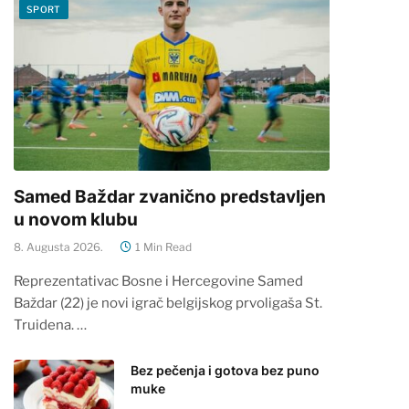
SPORT
Samed Baždar zvanično predstavljen
u novom klubu
8. Augusta 2026.
1 Min Read
Reprezentativac Bosne i Hercegovine Samed
Baždar (22) je novi igrač belgijskog prvoligaša St.
Truidena. …
Bez pečenja i gotova bez puno
muke