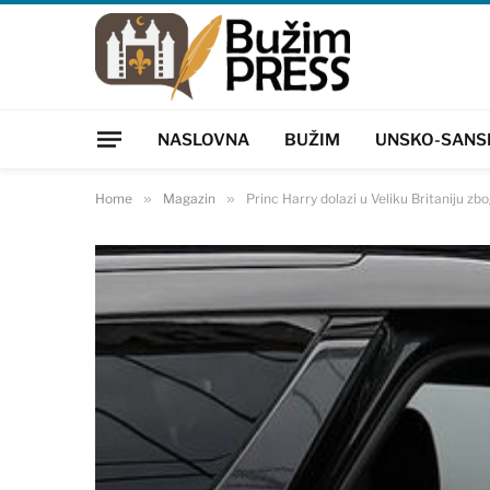
NASLOVNA
BUŽIM
UNSKO-SANS
Home
»
Magazin
»
Princ Harry dolazi u Veliku Britaniju zb